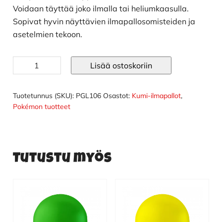
Voidaan täyttää joko ilmalla tai heliumkaasulla.
Sopivat hyvin näyttävien ilmapallosomisteiden ja
asetelmien tekoon.
Ilmapallot
Lisää ostoskoriin
isot
keltainen
25
Tuotetunnus (SKU):
PGL106
Osastot:
Kumi-ilmapallot
,
kpl
Pokémon tuotteet
määrä
Tutustu myös