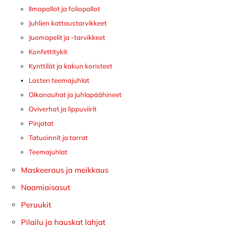
Ilmapallot ja foliopallot
Juhlien kattaustarvikkeet
Juomapelit ja -tarvikkeet
Konfettitykit
Kynttilät ja kakun koristeet
Lasten teemajuhlat
Olkanauhat ja juhlapäähineet
Oviverhot ja lippuviirit
Pinjatat
Tatuoinnit ja tarrat
Teemajuhlat
Maskeeraus ja meikkaus
Naamiaisasut
Peruukit
Pilailu ja hauskat lahjat