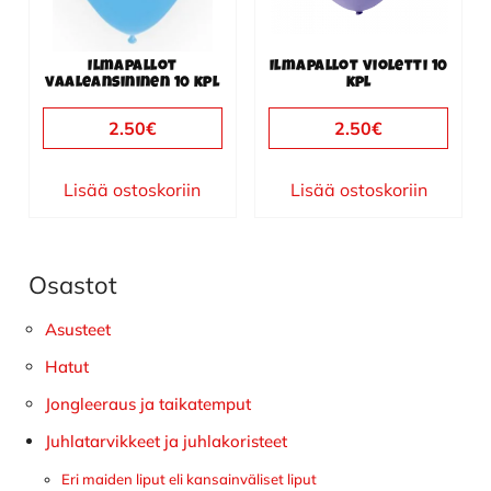
Ilmapallot
Ilmapallot violetti 10
vaaleansininen 10 kpl
kpl
2.50
€
2.50
€
Lisää ostoskoriin
Lisää ostoskoriin
Osastot
Ensisijainen
sivupalkki
Asusteet
Hatut
Jongleeraus ja taikatemput
Juhlatarvikkeet ja juhlakoristeet
Eri maiden liput eli kansainväliset liput