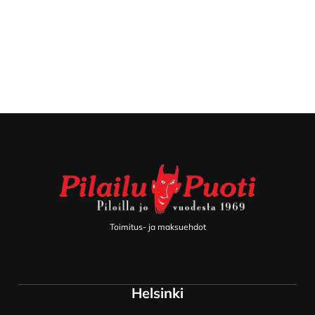
Footer
Toimitus- ja maksuehdot
Helsinki