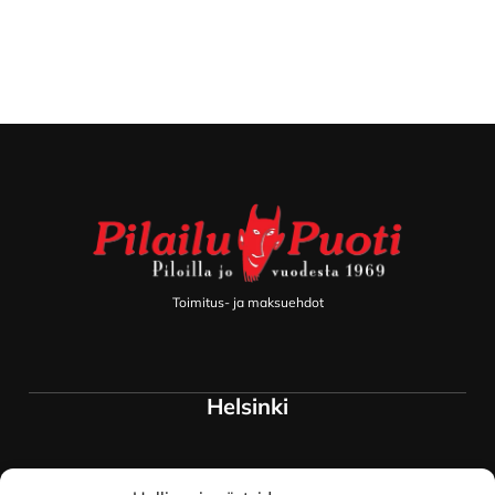
Footer
Toimitus- ja maksuehdot
Helsinki
Myymälä ja keskusvarasto