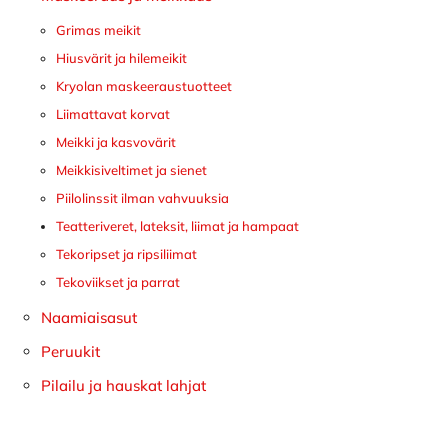
Grimas meikit
Hiusvärit ja hilemeikit
Kryolan maskeeraustuotteet
Liimattavat korvat
Meikki ja kasvovärit
Meikkisiveltimet ja sienet
Piilolinssit ilman vahvuuksia
Teatteriveret, lateksit, liimat ja hampaat
Tekoripset ja ripsiliimat
Tekoviikset ja parrat
Naamiaisasut
Peruukit
Pilailu ja hauskat lahjat