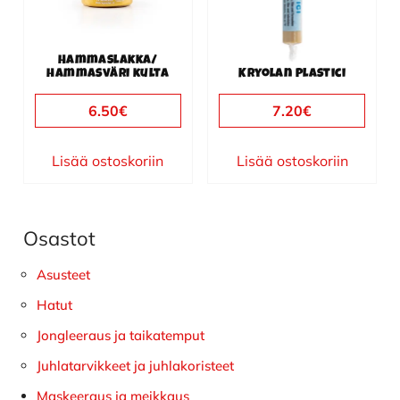
Hammaslakka/
hammasväri kulta
Kryolan Plastici
6.50
€
7.20
€
Lisää ostoskoriin
Lisää ostoskoriin
Osastot
Ensisijainen
sivupalkki
Asusteet
Hatut
Jongleeraus ja taikatemput
Juhlatarvikkeet ja juhlakoristeet
Maskeeraus ja meikkaus