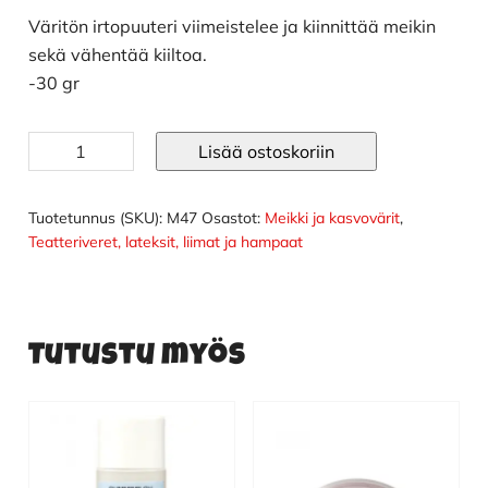
Väritön irtopuuteri viimeistelee ja kiinnittää meikin
sekä vähentää kiiltoa.
-30 gr
Irtopuuteri
Lisää ostoskoriin
määrä
Tuotetunnus (SKU):
M47
Osastot:
Meikki ja kasvovärit
,
Teatteriveret, lateksit, liimat ja hampaat
Tutustu myös