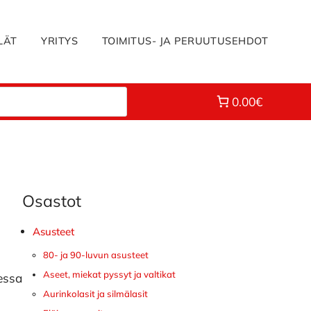
LÄT
YRITYS
TOIMITUS- JA PERUUTUSEHDOT
0.00€
Osastot
Ensisijainen
sivupalkki
Asusteet
80- ja 90-luvun asusteet
Aseet, miekat pyssyt ja valtikat
essa
Aurinkolasit ja silmälasit