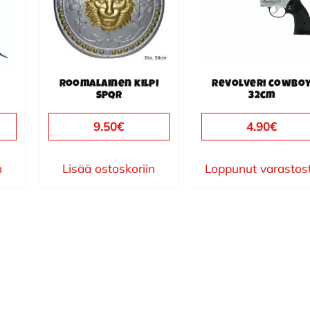
Roomalainen kilpi
Revolveri cowbo
SPQR
32cm
9.50
€
4.90
€
n
Lisää ostoskoriin
Loppunut varastos