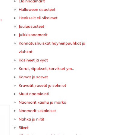
Eläinnaamarit
Halloween asusteet
Henkselit eli olkaimet
a
Jouluasusteet
Julkkisnaamarit
Kannatushuiskat höyhenpuuhkat ja
viuhkat
Käsineet ja vyöt
Korut, riipukset, korvikset ym..
Korvat ja sarvet
Kravatit, rusetit ja solmiot
Muut naamiointi
Naamarit kauhu ja mörkö
Naamarit sekalaiset
Nahka ja niitit
Siivet