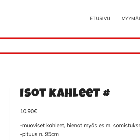
ETUSIVU
MYYMÄ
Isot kahleet #
10.90
€
-muoviset kahleet, hienot myös esim. somistuks
-pituus n. 95cm