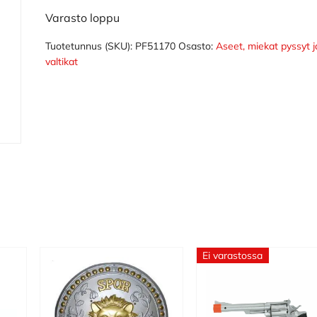
Varasto loppu
Tuotetunnus (SKU):
PF51170
Osasto:
Aseet, miekat pyssyt j
valtikat
Ei varastossa