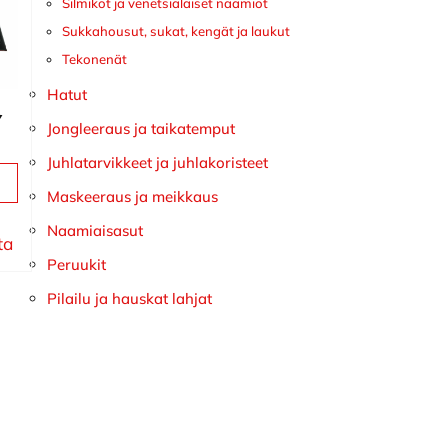
Silmikot ja venetsialaiset naamiot
Sukkahousut, sukat, kengät ja laukut
Tekonenät
Hatut
y
Jongleeraus ja taikatemput
Juhlatarvikkeet ja juhlakoristeet
Maskeeraus ja meikkaus
Naamiaisasut
ta
Peruukit
Pilailu ja hauskat lahjat