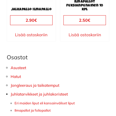
Ilmapallot
fuksianpunainen 10
Jalkapallo ilmapallo
kpl
2.90
€
2.50
€
Lisää ostoskoriin
Lisää ostoskoriin
Osastot
Ensisijainen
sivupalkki
Asusteet
Hatut
Jongleeraus ja taikatemput
Juhlatarvikkeet ja juhlakoristeet
Eri maiden liput eli kansainväliset liput
Ilmapallot ja foliopallot