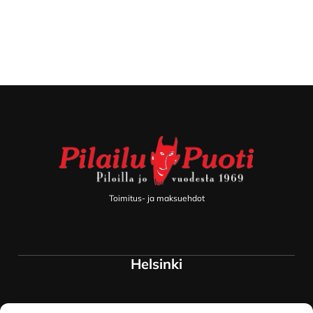
Footer
Toimitus- ja maksuehdot
Helsinki
Myymälä ja keskusvarasto