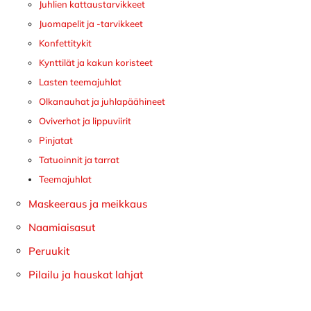
Juhlien kattaustarvikkeet
Juomapelit ja -tarvikkeet
Konfettitykit
Kynttilät ja kakun koristeet
Lasten teemajuhlat
Olkanauhat ja juhlapäähineet
Oviverhot ja lippuviirit
Pinjatat
Tatuoinnit ja tarrat
Teemajuhlat
Maskeeraus ja meikkaus
Naamiaisasut
Peruukit
Pilailu ja hauskat lahjat