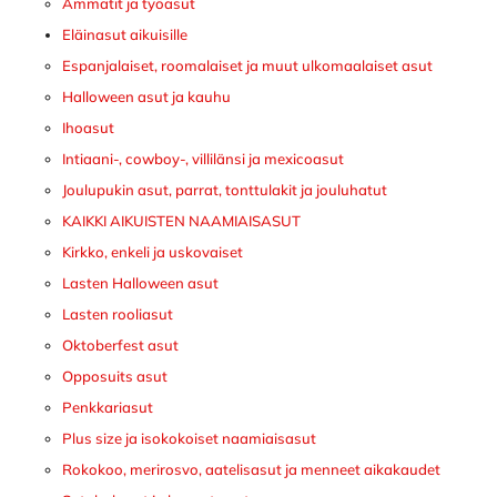
Ammatit ja työasut
Eläinasut aikuisille
Espanjalaiset, roomalaiset ja muut ulkomaalaiset asut
Halloween asut ja kauhu
Ihoasut
Intiaani-, cowboy-, villilänsi ja mexicoasut
Joulupukin asut, parrat, tonttulakit ja jouluhatut
KAIKKI AIKUISTEN NAAMIAISASUT
Kirkko, enkeli ja uskovaiset
Lasten Halloween asut
Lasten rooliasut
Oktoberfest asut
Opposuits asut
Penkkariasut
Plus size ja isokokoiset naamiaisasut
Rokokoo, merirosvo, aatelisasut ja menneet aikakaudet