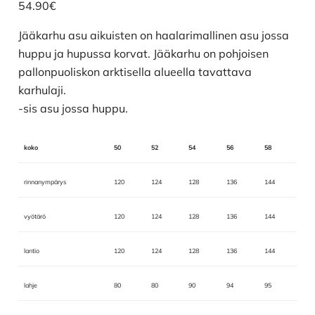
54.90
€
Jääkarhu asu aikuisten on haalarimallinen asu jossa
huppu ja hupussa korvat. Jääkarhu on pohjoisen
pallonpuoliskon arktisella alueella tavattava
karhulaji.
-sis asu jossa huppu.
koko
50
52
54
56
58
rinnanympärys
120
124
128
136
144
vyötärö
120
124
128
136
144
lantio
120
124
128
136
144
lahje
80
80
90
94
95