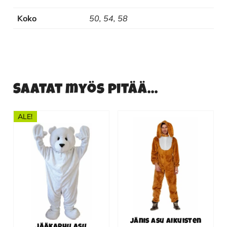
Koko
50, 54, 58
Saatat myös pitää...
ALE!
Tällä
tuotteella
on
useampi
muunnelma.
Voit
tehdä
valinnat
Jänis asu aikuisten
Jääkarhu asu