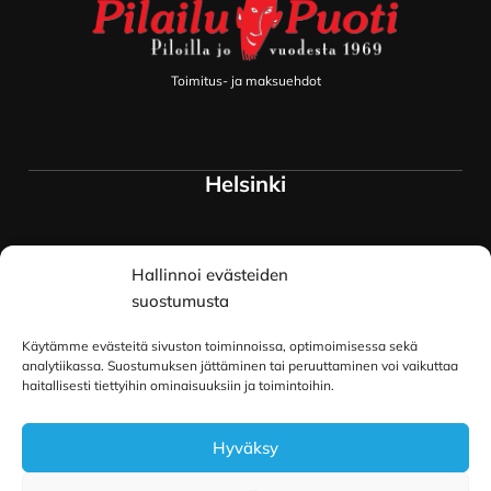
Toimitus- ja maksuehdot
Helsinki
Myymälä ja keskusvarasto
Hallinnoi evästeiden
Siltavuorenranta 18
00170 Helsinki
suostumusta
Lue lisää
Käytämme evästeitä sivuston toiminnoissa, optimoimisessa sekä
Oulu
analytiikassa. Suostumuksen jättäminen tai peruuttaminen voi vaikuttaa
haitallisesti tiettyihin ominaisuuksiin ja toimintoihin.
Kauppurienkatu 34
Hyväksy
90100 Oulu
Lue lisää