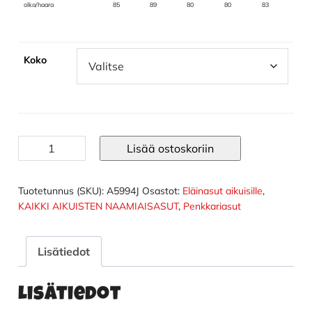
olka/haara
85
89
80
80
83
Koko
Jääkarhu
Lisää ostoskoriin
asu
aikuisten
määrä
Tuotetunnus (SKU):
A5994J
Osastot:
Eläinasut aikuisille
,
KAIKKI AIKUISTEN NAAMIAISASUT
,
Penkkariasut
Lisätiedot
Lisätiedot