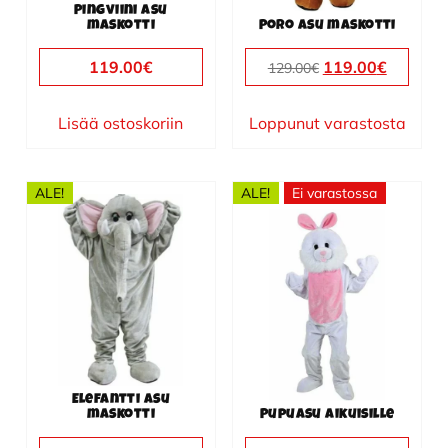
Pingviini asu
maskotti
Poro asu maskotti
Alkuperäinen
Nykyin
119.00
€
119.00
€
129.00
€
hinta
hinta
oli:
on:
Lisää ostoskoriin
Loppunut varastosta
129.00€.
119.00€
ALE!
ALE!
Ei varastossa
Elefantti asu
maskotti
Pupuasu aikuisille