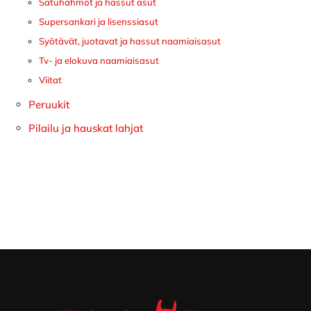
Satuhahmot ja hassut asut
Supersankari ja lisenssiasut
Syötävät, juotavat ja hassut naamiaisasut
Tv- ja elokuva naamiaisasut
Viitat
Peruukit
Pilailu ja hauskat lahjat
Footer