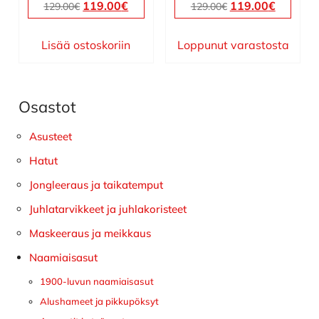
Alkuperäinen
Nykyinen
Alkuperäinen
Nykyin
119.00
€
119.00
€
129.00
€
129.00
€
hinta
hinta
hinta
hinta
oli:
on:
oli:
on:
Lisää ostoskoriin
Loppunut varastosta
129.00€.
119.00€.
129.00€.
119.00€
Osastot
Ensisijainen
sivupalkki
Asusteet
Hatut
Jongleeraus ja taikatemput
Juhlatarvikkeet ja juhlakoristeet
Maskeeraus ja meikkaus
Naamiaisasut
1900-luvun naamiaisasut
Alushameet ja pikkupöksyt