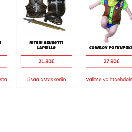
useampi
muunnelma.
Voit
tehdä
valinnat
i
Ritari asusetti
tuotteen
lapsille
Cowboy potkupuk
sivulla.
21.80
€
27.90
€
ista
Lisää ostoskoriin
Valitse vaihtoehdoi