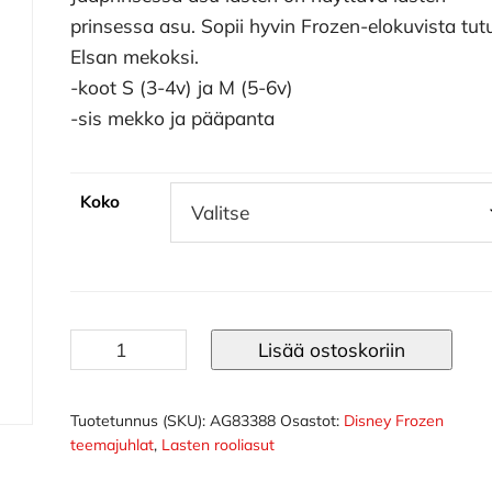
prinsessa asu. Sopii hyvin Frozen-elokuvista tutu
Elsan mekoksi.
-koot S (3-4v) ja M (5-6v)
-sis mekko ja pääpanta
Koko
Jääprinsessa
Lisää ostoskoriin
asu
lasten
määrä
Tuotetunnus (SKU):
AG83388
Osastot:
Disney Frozen
teemajuhlat
,
Lasten rooliasut