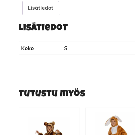
Lisätiedot
Lisätiedot
Koko
S
Tutustu myös
Tällä
Tällä
tuotteella
tuotteella
on
on