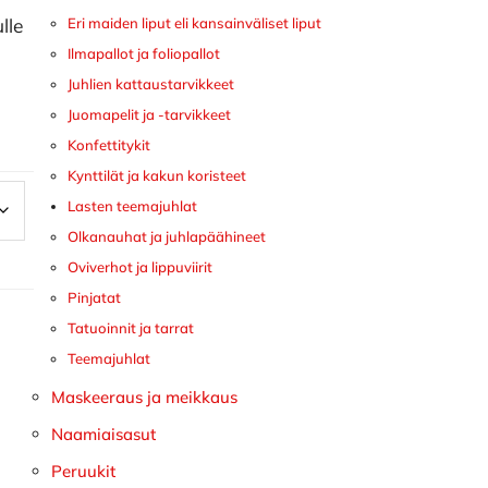
lle
Eri maiden liput eli kansainväliset liput
Ilmapallot ja foliopallot
Juhlien kattaustarvikkeet
Juomapelit ja -tarvikkeet
Konfettitykit
Kynttilät ja kakun koristeet
Lasten teemajuhlat
Olkanauhat ja juhlapäähineet
Oviverhot ja lippuviirit
Pinjatat
Tatuoinnit ja tarrat
Teemajuhlat
Maskeeraus ja meikkaus
Naamiaisasut
Peruukit