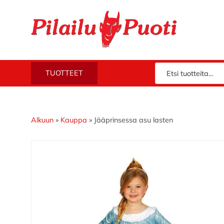
Hyppää
Hyppää
Hyppää
Hyppää
ensisijaiseen
pääsisältöön
ensisijaiseen
alatunnisteeseen
valikkoon
sivupalkkiin
Piloilla
Pilailupuoti
TUOTTEET
jo
vuodesta
1969.
Klikkaa
Alkuun
»
Kauppa
»
Jääprinsessa asu lasten
ja
tutustu
valikoimaamme!