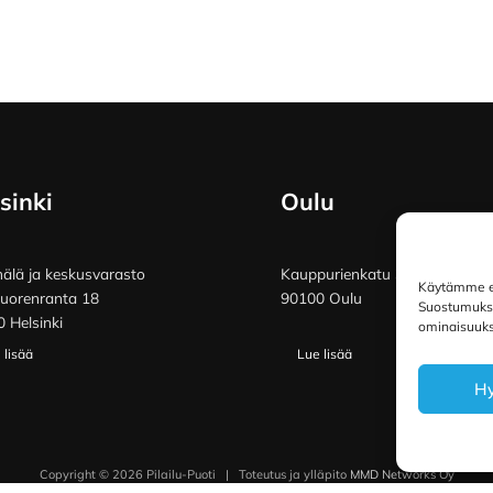
sinki
Oulu
lä ja keskusvarasto
Kauppurienkatu 34
Käytämme ev
vuorenranta 18
90100 Oulu
Suostumuksen
 Helsinki
ominaisuuksi
 lisää
Lue lisää
H
Copyright © 2026 Pilailu-Puoti
|
Toteutus ja ylläpito
MMD Networks Oy