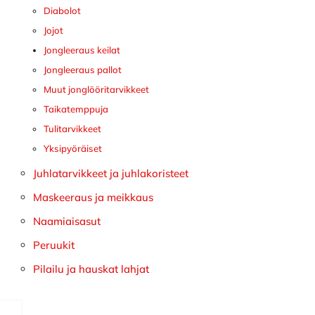
Diabolot
Jojot
Jongleeraus keilat
Jongleeraus pallot
Muut jonglööritarvikkeet
Taikatemppuja
Tulitarvikkeet
Yksipyöräiset
Juhlatarvikkeet ja juhlakoristeet
Maskeeraus ja meikkaus
Naamiaisasut
Peruukit
Pilailu ja hauskat lahjat