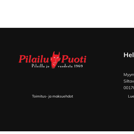
Footer
Hel
Myymä
Silta
00170
Toimitus- ja maksuehdot
Lue