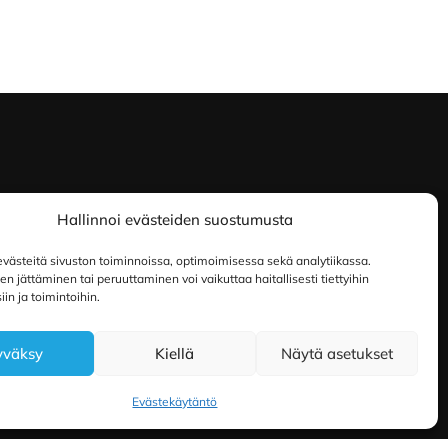
Hallinnoi evästeiden suostumusta
ästeitä sivuston toiminnoissa, optimoimisessa sekä analytiikassa.
 jättäminen tai peruuttaminen voi vaikuttaa haitallisesti tiettyihin
in ja toimintoihin.
yväksy
Kiellä
Näytä asetukset
Evästekäytäntö