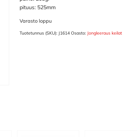
oli:
on:
pituus: 525mm
25.00€.
16.00€.
Varasto loppu
Tuotetunnus (SKU):
J1614
Osasto:
Jongleeraus keilat