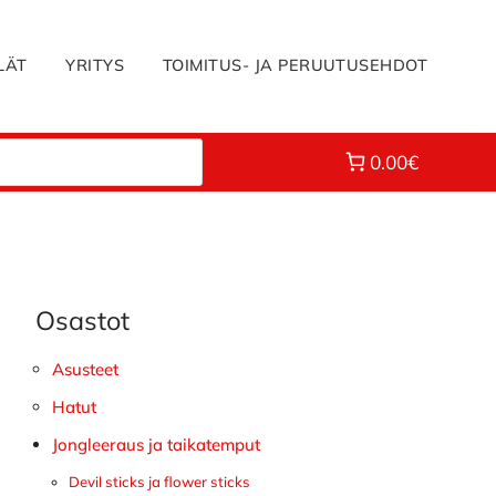
LÄT
YRITYS
TOIMITUS- JA PERUUTUSEHDOT
0.00€
Osastot
Ensisijainen
sivupalkki
Asusteet
Hatut
Jongleeraus ja taikatemput
Devil sticks ja flower sticks