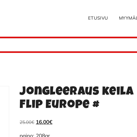
ETUSIVU
MYYMÄ
Jongleeraus keila
Flip Europe #
Alkuperäinen
Nykyinen
16.00
€
25.00
€
hinta
hinta
paino: 208gr