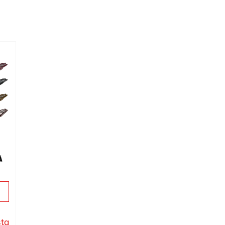
ä
sta