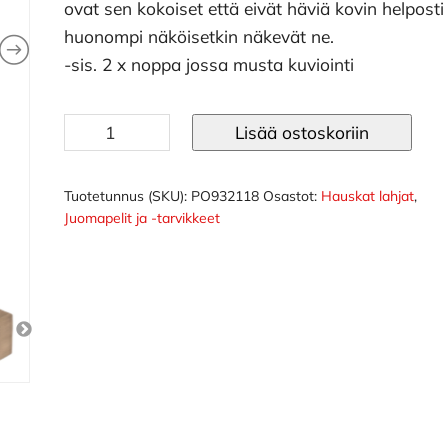
ovat sen kokoiset että eivät häviä kovin helposti 
huonompi näköisetkin näkevät ne.
-sis. 2 x noppa jossa musta kuviointi
Juomanopat
Lisää ostoskoriin
isot
määrä
Tuotetunnus (SKU):
PO932118
Osastot:
Hauskat lahjat
,
Juomapelit ja -tarvikkeet