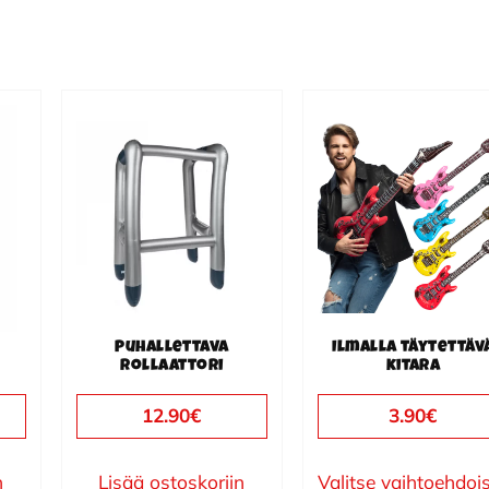
Tällä
tuotteella
on
useampi
muunnelma.
Voit
tehdä
valinnat
Puhallettava
Ilmalla täytettäv
tuotteen
rollaattori
kitara
sivulla.
12.90
€
3.90
€
n
Lisää ostoskoriin
Valitse vaihtoehdoi