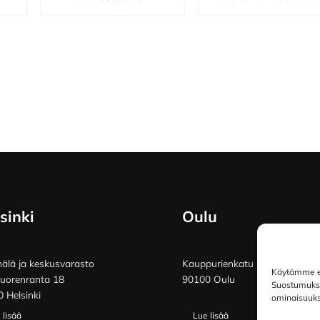
sinki
Oulu
lä ja keskusvarasto
Kauppurienkatu 34
Käytämme ev
vuorenranta 18
90100 Oulu
Suostumuksen
 Helsinki
ominaisuuksi
 lisää
Lue lisää