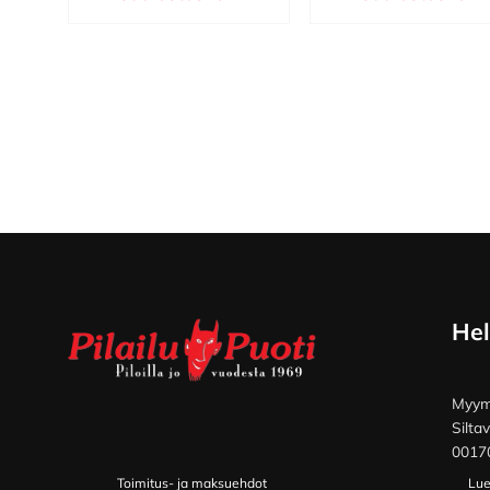
Footer
Hel
Myymä
Silta
00170
Toimitus- ja maksuehdot
Lue