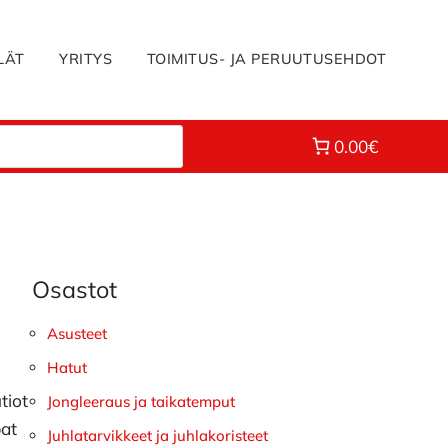
LÄT
YRITYS
TOIMITUS- JA PERUUTUSEHDOT
0.00€
Osastot
Ensisijainen
sivupalkki
Asusteet
Hatut
tiot
Jongleeraus ja taikatemput
pat
Juhlatarvikkeet ja juhlakoristeet