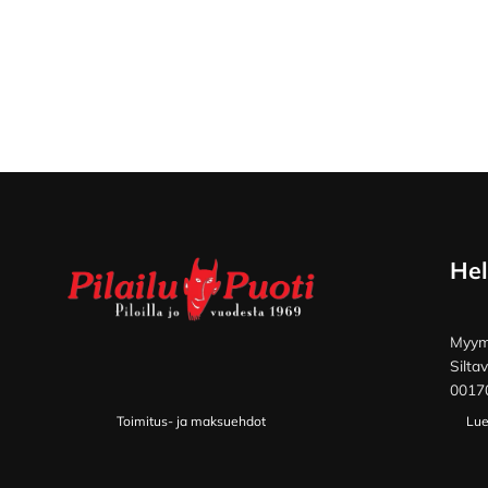
Footer
Hel
Myymä
Silta
00170
Toimitus- ja maksuehdot
Lue