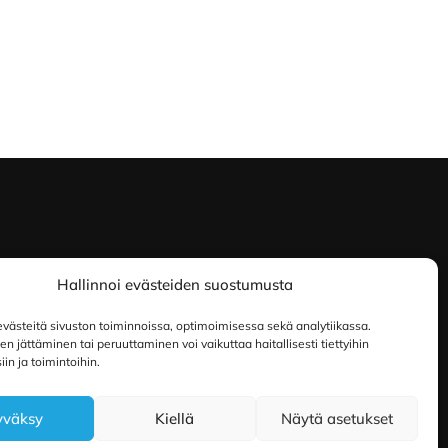
Hallinnoi evästeiden suostumusta
ästeitä sivuston toiminnoissa, optimoimisessa sekä analytiikassa.
 jättäminen tai peruuttaminen voi vaikuttaa haitallisesti tiettyihin
in ja toimintoihin.
yväksy
Kiellä
Näytä asetukset