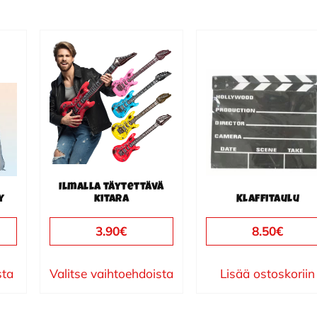
Tällä
tuotteella
on
useampi
muunnelma.
Voit
tehdä
valinnat
Ilmalla täytettävä
y
kitara
Klaffitaulu
tuotteen
sivulla.
3.90
€
8.50
€
sta
Valitse vaihtoehdoista
Lisää ostoskoriin