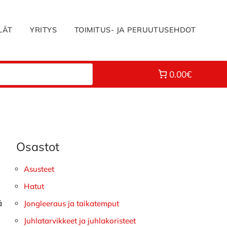
LÄT
YRITYS
TOIMITUS- JA PERUUTUSEHDOT
0.00€
Osastot
Ensisijainen
sivupalkki
Asusteet
Hatut
ä
Jongleeraus ja taikatemput
ä
Juhlatarvikkeet ja juhlakoristeet