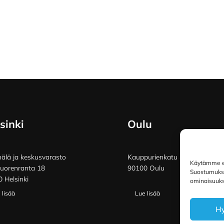
sinki
Oulu
lä ja keskusvarasto
Kauppurienkatu 34
Käytämme ev
vuorenranta 18
90100 Oulu
Suostumuksen
 Helsinki
ominaisuuksi
 lisää
Lue lisää
H