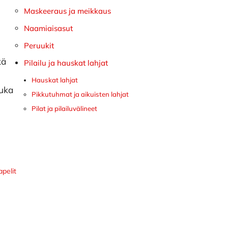
Maskeeraus ja meikkaus
Naamiaisasut
Peruukit
kä
Pilailu ja hauskat lahjat
Hauskat lahjat
kuka
Pikkutuhmat ja aikuisten lahjat
Pilat ja pilailuvälineet
pelit