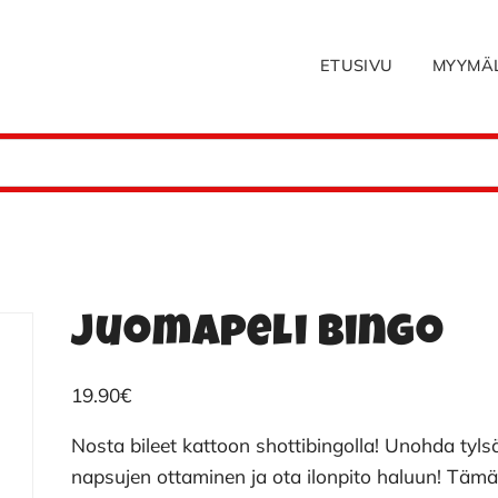
ETUSIVU
MYYMÄ
Juomapeli bingo
19.90
€
Nosta bileet kattoon shottibingolla! Unohda tyls
napsujen ottaminen ja ota ilonpito haluun! Täm