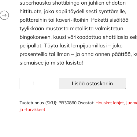
superhauska shottibingo on juhlien ehdoton
hittituote, joka sopii täydellisesti synttäreille,
polttareihin tai kaveri-iltoihin. Paketti sisältää
tyylikkään mustasta metallista valmistetun
bingokoneen, kuusi värikoodattua shottilasia se
pelipallot. Täytä lasit lempijuomillasi – joko
prosenteilla tai ilman – ja anna onnen päättää, 
siemaisee ja mistä lasista!
Juomapeli
Lisää ostoskoriin
bingo
määrä
Tuotetunnus (SKU):
PB30860
Osastot:
Hauskat lahjat
,
Juoma
ja -tarvikkeet