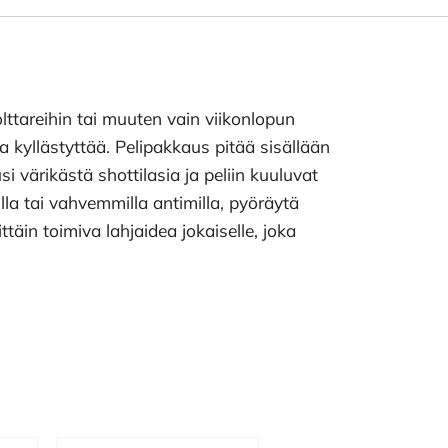
olttareihin tai muuten vain viikonlopun
a kyllästyttää. Pelipakkaus pitää sisällään
 värikästä shottilasia ja peliin kuuluvat
la tai vahvemmilla antimilla, pyöräytä
ttäin toimiva lahjaidea jokaiselle, joka