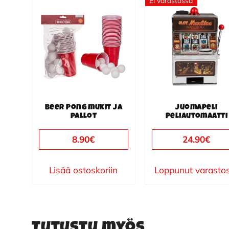
Ei varastossa
Beer Pong mukit ja
Juomapeli
pallot
Peliautomaatti
8.90
€
24.90
€
Lisää ostoskoriin
Loppunut varasto
Tutustu myös