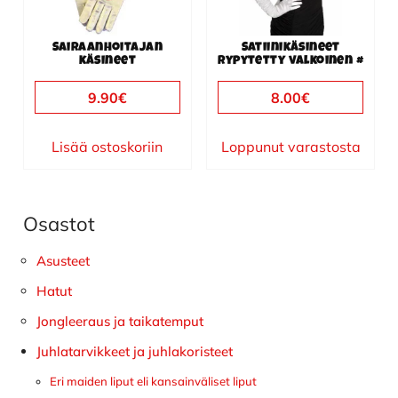
Sairaanhoitajan
Satiinikäsineet
käsineet
rypytetty valkoinen #
9.90
€
8.00
€
Lisää ostoskoriin
Loppunut varastosta
Osastot
Ensisijainen
sivupalkki
Asusteet
Hatut
Jongleeraus ja taikatemput
Juhlatarvikkeet ja juhlakoristeet
Eri maiden liput eli kansainväliset liput