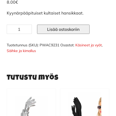
8.00
€
Kyynärpääpituiset kultaiset hansikkaat.
Käsineet
Lisää ostoskoriin
pitkät
kulta
määrä
Tuotetunnus (SKU):
PWAC9231
Osastot:
Käsineet ja vyöt
,
Säihke ja kimallus
Tutustu myös