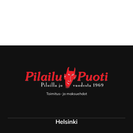
Footer
Toimitus- ja maksuehdot
Helsinki