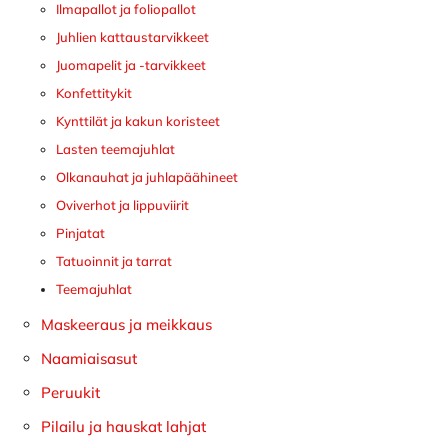
Ilmapallot ja foliopallot
Juhlien kattaustarvikkeet
Juomapelit ja -tarvikkeet
Konfettitykit
Kynttilät ja kakun koristeet
Lasten teemajuhlat
Olkanauhat ja juhlapäähineet
Oviverhot ja lippuviirit
Pinjatat
Tatuoinnit ja tarrat
Teemajuhlat
Maskeeraus ja meikkaus
Naamiaisasut
Peruukit
Pilailu ja hauskat lahjat