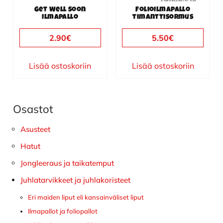
Get Well Soon
Folioilmapallo
ilmapallo
timanttisormus
2.90
€
5.50
€
Lisää ostoskoriin
Lisää ostoskoriin
Osastot
Ensisijainen
sivupalkki
Asusteet
Hatut
Jongleeraus ja taikatemput
Juhlatarvikkeet ja juhlakoristeet
Eri maiden liput eli kansainväliset liput
Ilmapallot ja foliopallot