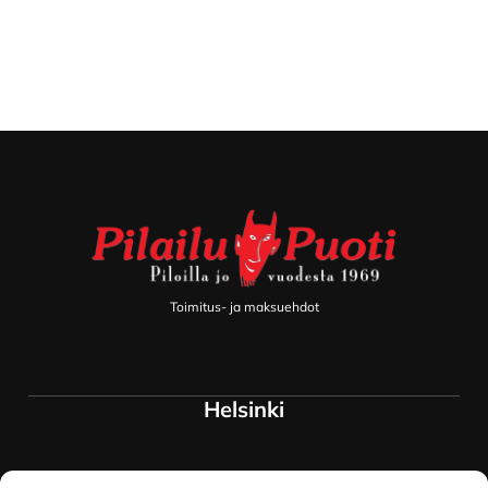
Footer
Toimitus- ja maksuehdot
Helsinki
Myymälä ja keskusvarasto