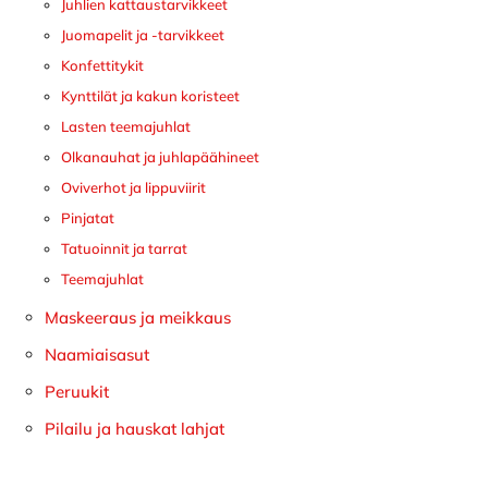
Juhlien kattaustarvikkeet
Juomapelit ja -tarvikkeet
Konfettitykit
Kynttilät ja kakun koristeet
Lasten teemajuhlat
Olkanauhat ja juhlapäähineet
Oviverhot ja lippuviirit
Pinjatat
Tatuoinnit ja tarrat
Teemajuhlat
Maskeeraus ja meikkaus
Naamiaisasut
Peruukit
Pilailu ja hauskat lahjat