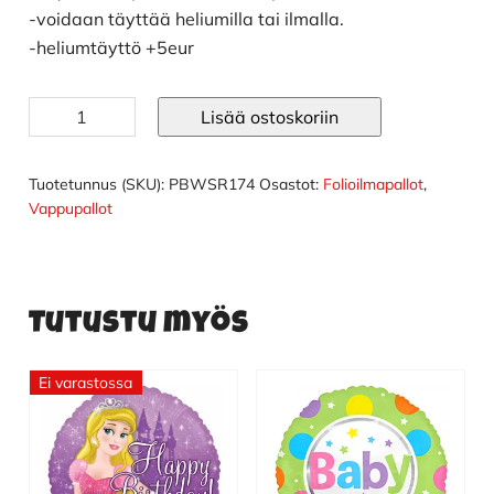
-voidaan täyttää heliumilla tai ilmalla.
-heliumtäyttö +5eur
Kätyri
Lisää ostoskoriin
folioilmapallo
määrä
Tuotetunnus (SKU):
PBWSR174
Osastot:
Folioilmapallot
,
Vappupallot
Tutustu myös
Ei varastossa