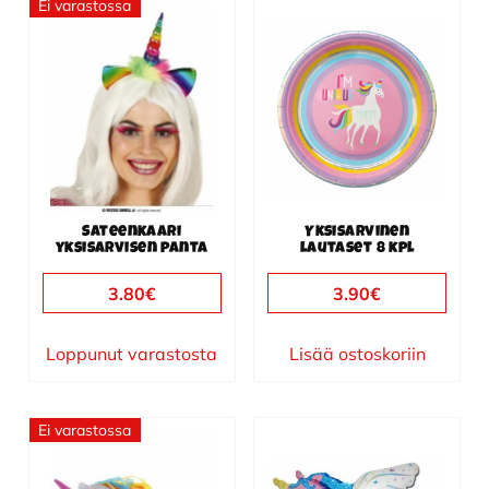
Ei varastossa
Sateenkaari
Yksisarvinen
yksisarvisen panta
lautaset 8 kpl
3.80
€
3.90
€
Loppunut varastosta
Lisää ostoskoriin
Ei varastossa