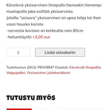
Kävelevä yksisarvinen ilmapallo hienoakin hienompi
muotopallo joka esittää yksisarvista.
Jaloilla ”seisova” yksisarvinen on upea lahja tai ihan
vaan hauska koriste.
-sarvesta kavioon on korkeutta noin 80cm
-heliumtäyttö
+3,00 eur
Kävelevä
Lisää ostoskoriin
yksisarvinen
ilmapallo
määrä
Tuotetunnus (SKU):
PBW8947
Osastot:
Kävelevät ilmapallot
,
Vappupallot
,
Yksisarvinen juhlatarvikkeet
Tutustu myös