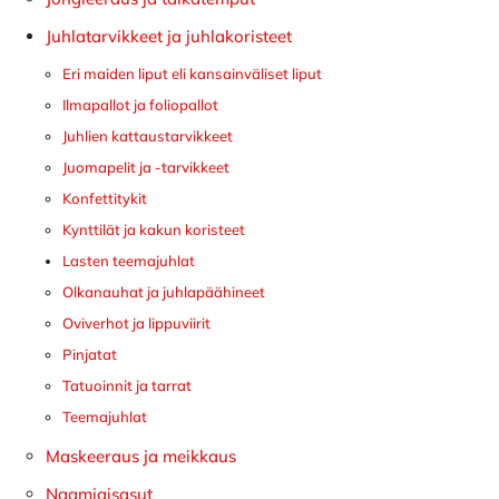
Juhlatarvikkeet ja juhlakoristeet
Eri maiden liput eli kansainväliset liput
Ilmapallot ja foliopallot
Juhlien kattaustarvikkeet
Juomapelit ja -tarvikkeet
Konfettitykit
Kynttilät ja kakun koristeet
Lasten teemajuhlat
Olkanauhat ja juhlapäähineet
Oviverhot ja lippuviirit
Pinjatat
Tatuoinnit ja tarrat
Teemajuhlat
Maskeeraus ja meikkaus
Naamiaisasut