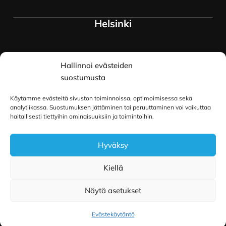
Helsinki
Myymälä ja keskusvarasto
Hallinnoi evästeiden
Siltavuorenranta 18
00170 Helsinki
suostumusta
Lue lisää
Käytämme evästeitä sivuston toiminnoissa, optimoimisessa sekä
Oulu
analytiikassa. Suostumuksen jättäminen tai peruuttaminen voi vaikuttaa
haitallisesti tiettyihin ominaisuuksiin ja toimintoihin.
Kauppurienkatu 34
Hyväksy
90100 Oulu
Lue lisää
Kiellä
Näytä asetukset
Copyright © 2026 Pilailu-Puoti
|
Toteutus ja ylläpito
MMD Networks Oy
Evästekäytäntö