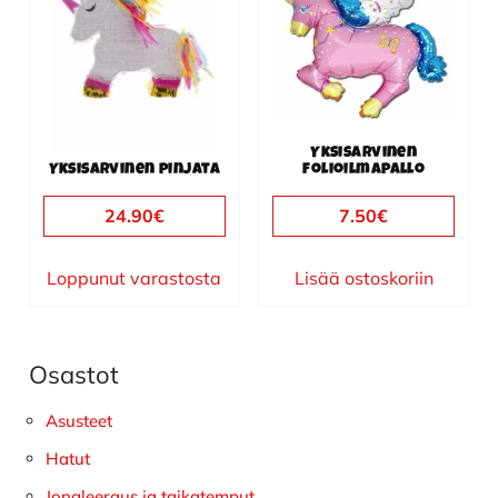
Yksisarvinen
Yksisarvinen pinjata
folioilmapallo
24.90
€
7.50
€
Loppunut varastosta
Lisää ostoskoriin
Osastot
Ensisijainen
sivupalkki
Asusteet
Hatut
Jongleeraus ja taikatemput