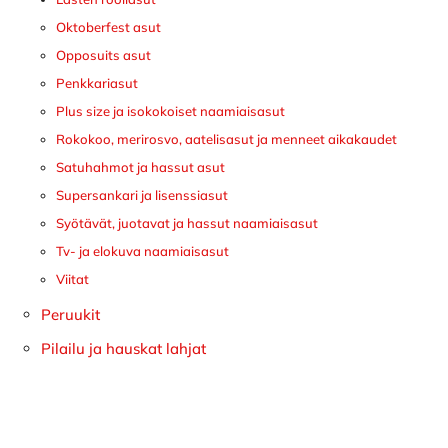
Oktoberfest asut
Opposuits asut
Penkkariasut
Plus size ja isokokoiset naamiaisasut
Rokokoo, merirosvo, aatelisasut ja menneet aikakaudet
Satuhahmot ja hassut asut
Supersankari ja lisenssiasut
Syötävät, juotavat ja hassut naamiaisasut
Tv- ja elokuva naamiaisasut
Viitat
Peruukit
Pilailu ja hauskat lahjat