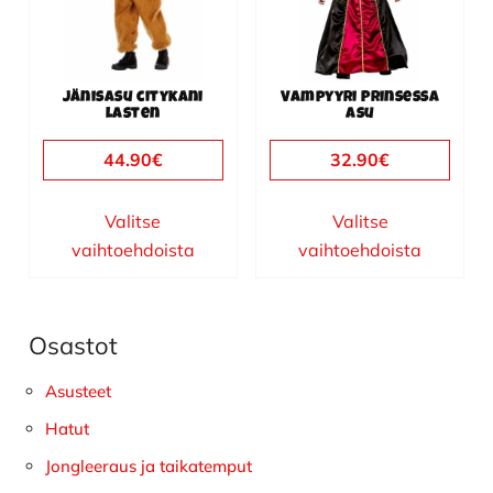
Voit
Voit
tehdä
tehdä
valinnat
valinnat
Jänisasu citykani
Vampyyri Prinsessa
tuotteen
tuotteen
lasten
asu
sivulla.
sivulla.
44.90
€
32.90
€
Valitse
Valitse
vaihtoehdoista
vaihtoehdoista
Osastot
Ensisijainen
sivupalkki
Asusteet
Hatut
Jongleeraus ja taikatemput