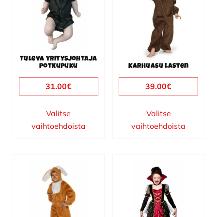
useampi
useampi
muunnelma.
muunnelma.
Voit
Voit
tehdä
tehdä
valinnat
valinnat
Tuleva yritysjohtaja
tuotteen
tuotteen
potkupuku
Karhuasu lasten
sivulla.
sivulla.
31.00
€
39.00
€
Valitse
Valitse
vaihtoehdoista
vaihtoehdoista
Tällä
Tällä
tuotteella
tuotteella
on
on
useampi
useampi
muunnelma.
muunnelma.