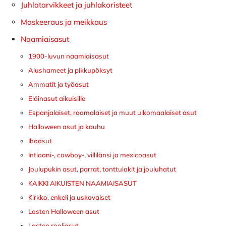
Juhlatarvikkeet ja juhlakoristeet
Maskeeraus ja meikkaus
Naamiaisasut
1900-luvun naamiaisasut
Alushameet ja pikkupöksyt
Ammatit ja työasut
Eläinasut aikuisille
Espanjalaiset, roomalaiset ja muut ulkomaalaiset asut
Halloween asut ja kauhu
Ihoasut
Intiaani-, cowboy-, villilänsi ja mexicoasut
Joulupukin asut, parrat, tonttulakit ja jouluhatut
KAIKKI AIKUISTEN NAAMIAISASUT
Kirkko, enkeli ja uskovaiset
Lasten Halloween asut
Lasten rooliasut