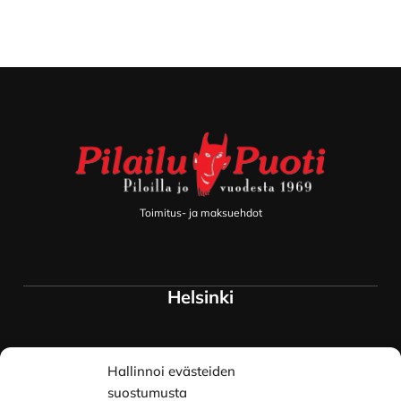
Footer
Toimitus- ja maksuehdot
Helsinki
Myymälä ja keskusvarasto
Hallinnoi evästeiden
Siltavuorenranta 18
00170 Helsinki
suostumusta