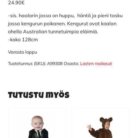
24.90
€
-sis. haalarin jossa on huppu, häntä ja pieni tasku
jossa kengurun poikanen. Kengurut ovat koalan
ohella Australian tunnetuimpia eläimiä.
-koko 128cm
Varasto loppu
Tuotetunnus (SKU):
A99308
Osasto:
Lasten rooliasut
Tutustu myös
Tällä
Tällä
tuotteella
tuotteella
on
on