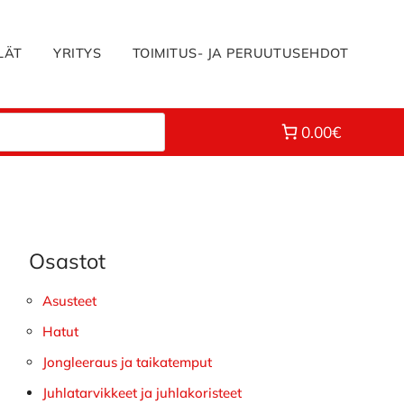
LÄT
YRITYS
TOIMITUS- JA PERUUTUSEHDOT
0.00€
Osastot
Ensisijainen
sivupalkki
Asusteet
Hatut
Jongleeraus ja taikatemput
Juhlatarvikkeet ja juhlakoristeet