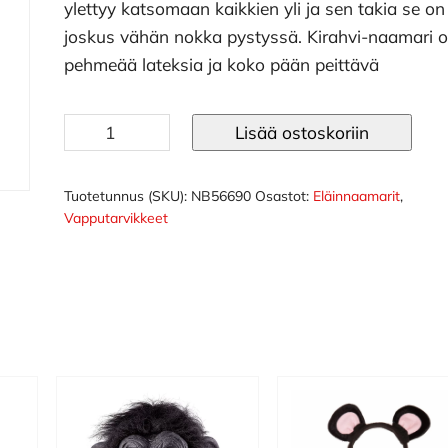
ylettyy katsomaan kaikkien yli ja sen takia se on
joskus vähän nokka pystyssä. Kirahvi-naamari 
pehmeää lateksia ja koko pään peittävä
Kirahvi
Lisää ostoskoriin
naamari
määrä
Tuotetunnus (SKU):
NB56690
Osastot:
Eläinnaamarit
,
Vapputarvikkeet