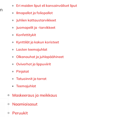
Eri maiden liput eli kansainväliset liput
on
Ilmapallot ja foliopallot
Juhlien kattaustarvikkeet
Juomapelit ja -tarvikkeet
Konfettitykit
Kynttilät ja kakun koristeet
Lasten teemajuhlat
Olkanauhat ja juhlapäähineet
Oviverhot ja lippuviirit
Pinjatat
Tatuoinnit ja tarrat
Teemajuhlat
Maskeeraus ja meikkaus
Naamiaisasut
Peruukit