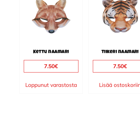
Kettu naamari
Tiikeri naamari
7.50
€
7.50
€
Loppunut varastosta
Lisää ostoskorii