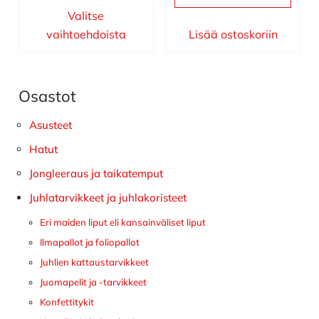
Valitse
vaihtoehdoista
Lisää ostoskoriin
Osastot
Ensisijainen
sivupalkki
Asusteet
Hatut
Jongleeraus ja taikatemput
Juhlatarvikkeet ja juhlakoristeet
Eri maiden liput eli kansainväliset liput
Ilmapallot ja foliopallot
Juhlien kattaustarvikkeet
Juomapelit ja -tarvikkeet
Konfettitykit