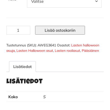
Kissa
Lisää ostoskoriin
asu
lapselle
määrä
Tuotetunnus (SKU):
AWEG3641
Osastot:
Lasten halloween
asuja
,
Lasten Halloween asut
,
Lasten rooliasut
,
Pääsiäinen
Lisätiedot
Lisätiedot
Koko
S