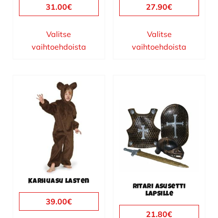
31.00
€
27.90
€
Valitse
Valitse
vaihtoehdoista
vaihtoehdoista
Tällä
tuotteella
on
useampi
muunnelma.
Voit
tehdä
valinnat
Karhuasu lasten
tuotteen
Ritari asusetti
lapsille
sivulla.
39.00
€
21.80
€