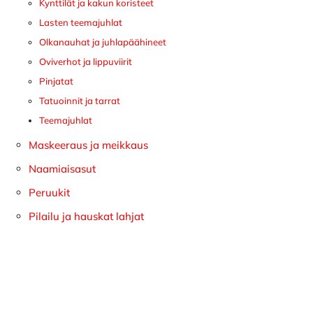
Kynttilät ja kakun koristeet
Lasten teemajuhlat
Olkanauhat ja juhlapäähineet
Oviverhot ja lippuviirit
Pinjatat
Tatuoinnit ja tarrat
Teemajuhlat
Maskeeraus ja meikkaus
Naamiaisasut
Peruukit
Pilailu ja hauskat lahjat