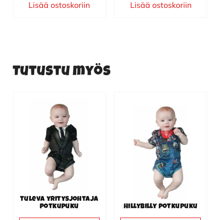
Lisää ostoskoriin
Lisää ostoskoriin
Tutustu myös
Tällä
Tällä
tuotteella
tuotteella
on
on
useampi
useampi
muunnelma.
muunnelma.
Voit
Voit
tehdä
tehdä
valinnat
valinnat
Tuleva yritysjohtaja
tuotteen
tuotteen
potkupuku
Hillybilly potkupuku
sivulla.
sivulla.