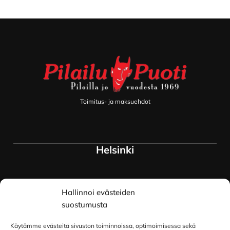
Footer
Toimitus- ja maksuehdot
Helsinki
Myymälä ja keskusvarasto
Hallinnoi evästeiden
Siltavuorenranta 18
00170 Helsinki
suostumusta
Lue lisää
Käytämme evästeitä sivuston toiminnoissa, optimoimisessa sekä