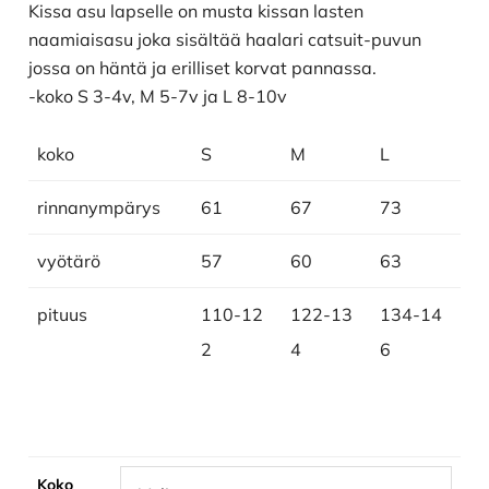
Kissa asu lapselle on musta kissan lasten
naamiaisasu joka sisältää haalari catsuit-puvun
jossa on häntä ja erilliset korvat pannassa.
-koko S 3-4v, M 5-7v ja L 8-10v
koko
S
M
L
rinnanympärys
61
67
73
vyötärö
57
60
63
pituus
110-12
122-13
134-14
2
4
6
Koko