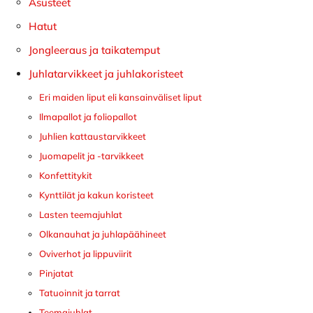
Asusteet
Hatut
Jongleeraus ja taikatemput
Juhlatarvikkeet ja juhlakoristeet
Eri maiden liput eli kansainväliset liput
Ilmapallot ja foliopallot
Juhlien kattaustarvikkeet
Juomapelit ja -tarvikkeet
Konfettitykit
Kynttilät ja kakun koristeet
Lasten teemajuhlat
Olkanauhat ja juhlapäähineet
Oviverhot ja lippuviirit
Pinjatat
Tatuoinnit ja tarrat
Teemajuhlat