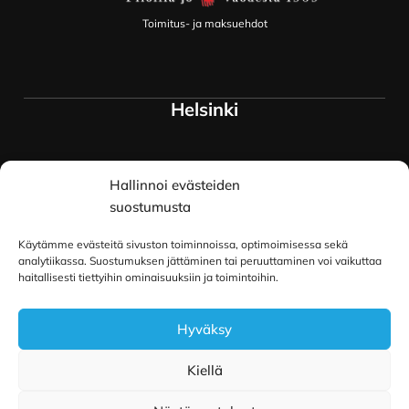
Toimitus- ja maksuehdot
Helsinki
Myymälä ja keskusvarasto
Hallinnoi evästeiden
Siltavuorenranta 18
00170 Helsinki
suostumusta
Lue lisää
Käytämme evästeitä sivuston toiminnoissa, optimoimisessa sekä
Oulu
analytiikassa. Suostumuksen jättäminen tai peruuttaminen voi vaikuttaa
haitallisesti tiettyihin ominaisuuksiin ja toimintoihin.
Kauppurienkatu 34
Hyväksy
90100 Oulu
Lue lisää
Kiellä