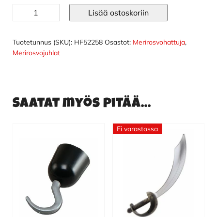
Kolmikolkkahattu
Lisää ostoskoriin
II
määrä
Tuotetunnus (SKU):
HF52258
Osastot:
Merirosvohattuja
,
Merirosvojuhlat
Saatat myös pitää...
Ei varastossa