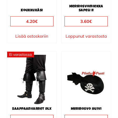
Merirosvomiekka
Koukkukäsi
sapeli II
4.20
€
3.60
€
Lisää ostoskoriin
Loppunut varastosta
Ei varastossa
Saappaanvarret dlx
Merirosvo huivi