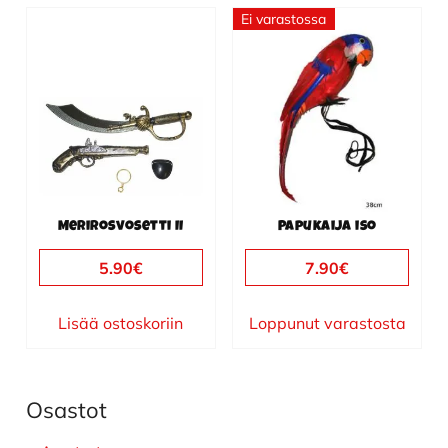
Ei varastossa
Merirosvosetti II
Papukaija iso
5.90
€
7.90
€
Lisää ostoskoriin
Loppunut varastosta
Osastot
Ensisijainen
sivupalkki