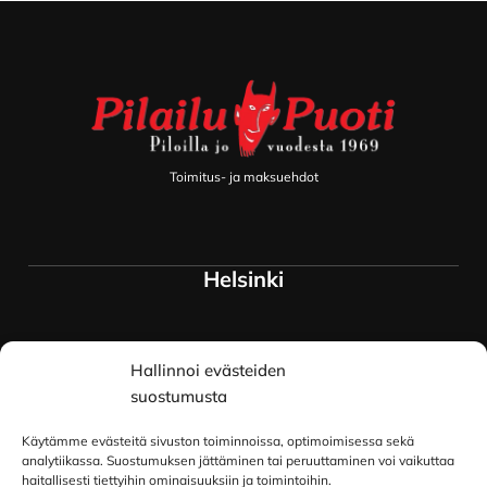
Footer
Toimitus- ja maksuehdot
Helsinki
Myymälä ja keskusvarasto
Hallinnoi evästeiden
Siltavuorenranta 18
00170 Helsinki
suostumusta
Lue lisää
Käytämme evästeitä sivuston toiminnoissa, optimoimisessa sekä
Oulu
analytiikassa. Suostumuksen jättäminen tai peruuttaminen voi vaikuttaa
haitallisesti tiettyihin ominaisuuksiin ja toimintoihin.