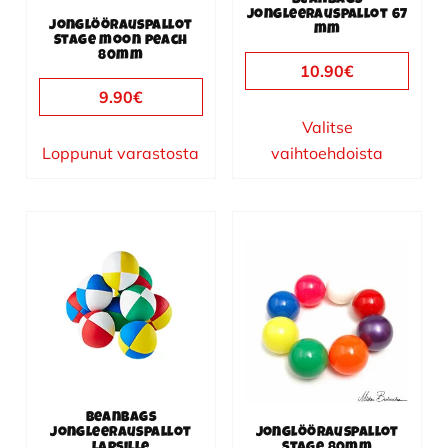
jongleerauspallot 67
tuotteen
Jonglöörauspallot
mm
Stage moon peach
sivulla.
80mm
10.90
€
9.90
€
Valitse
Loppunut varastosta
vaihtoehdoista
Beanbags
jongleerauspallot
Jonglöörauspallot