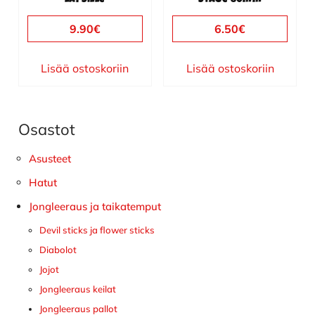
lapsille
Stage 80mm
9.90
€
6.50
€
Lisää ostoskoriin
Lisää ostoskoriin
Osastot
Ensisijainen
sivupalkki
Asusteet
Hatut
Jongleeraus ja taikatemput
Devil sticks ja flower sticks
Diabolot
Jojot
Jongleeraus keilat
Jongleeraus pallot