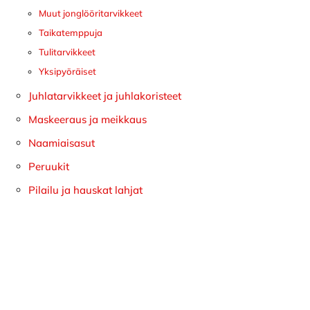
Muut jonglööritarvikkeet
Taikatemppuja
Tulitarvikkeet
Yksipyöräiset
Juhlatarvikkeet ja juhlakoristeet
Maskeeraus ja meikkaus
Naamiaisasut
Peruukit
Pilailu ja hauskat lahjat