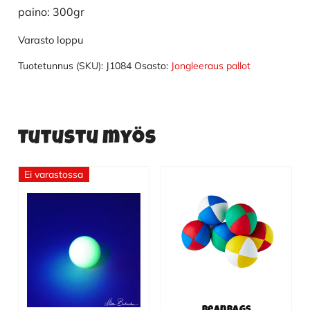
paino: 300gr
Varasto loppu
Tuotetunnus (SKU):
J1084
Osasto:
Jongleeraus pallot
Tutustu myös
Ei varastossa
Tällä
tuotteella
on
useampi
muunnelma.
Voit
tehdä
valinnat
Beanbags