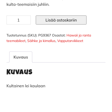
kulta-teemaisiin juhliin.
Kultainen
Lisää ostoskoriin
kukkaseppele
lei
määrä
Tuotetunnus (SKU):
PG9367
Osastot:
Hawaii ja ranta
teemabileet
,
Säihke ja kimallus
,
Vapputarvikkeet
Kuvaus
Kuvaus
Kultainen lei kaulaan