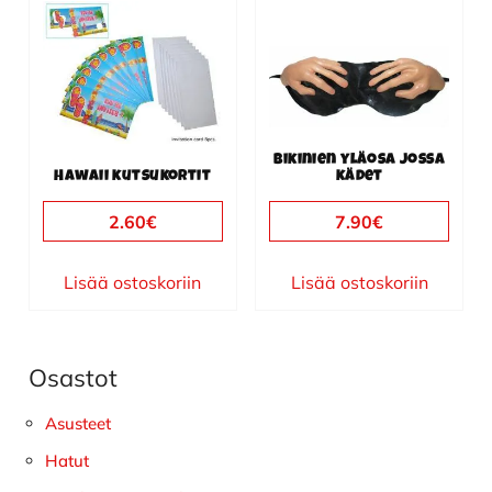
Bikinien yläosa jossa
Hawaii kutsukortit
kädet
2.60
€
7.90
€
Lisää ostoskoriin
Lisää ostoskoriin
Osastot
Ensisijainen
sivupalkki
Asusteet
Hatut