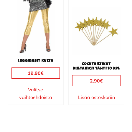
Tällä
tuotteella
on
useampi
muunnelma.
Voit
tehdä
valinnat
Leggingsit kulta
tuotteen
Cocktailtikut
kultainen tähti 10 kpl
sivulla.
19.90
€
2.90
€
Valitse
vaihtoehdoista
Lisää ostoskoriin