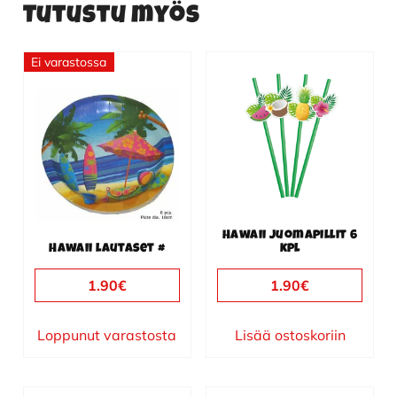
Tutustu myös
Ei varastossa
Hawaii juomapillit 6
Hawaii lautaset #
kpl
1.90
€
1.90
€
Loppunut varastosta
Lisää ostoskoriin