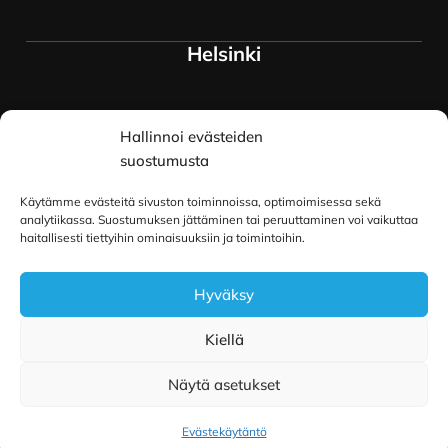
Helsinki
Myymälä ja keskusvarasto
Hallinnoi evästeiden
Siltavuorenranta 18
00170 Helsinki
suostumusta
Lue lisää
Käytämme evästeitä sivuston toiminnoissa, optimoimisessa sekä
Oulu
analytiikassa. Suostumuksen jättäminen tai peruuttaminen voi vaikuttaa
haitallisesti tiettyihin ominaisuuksiin ja toimintoihin.
Kauppurienkatu 34
Hyväksy
90100 Oulu
Lue lisää
Kiellä
Näytä asetukset
Copyright © 2026 Pilailu-Puoti
|
Toteutus ja ylläpito
MMD Networks Oy
Evästekäytäntö