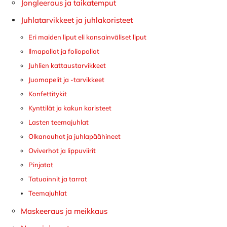
Jongleeraus ja taikatemput
Juhlatarvikkeet ja juhlakoristeet
Eri maiden liput eli kansainväliset liput
Ilmapallot ja foliopallot
Juhlien kattaustarvikkeet
Juomapelit ja -tarvikkeet
Konfettitykit
Kynttilät ja kakun koristeet
Lasten teemajuhlat
Olkanauhat ja juhlapäähineet
Oviverhot ja lippuviirit
Pinjatat
Tatuoinnit ja tarrat
Teemajuhlat
Maskeeraus ja meikkaus