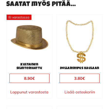
Saatat myös pitää...
Ei varastossa
Kultainen
silinterihattu
Dollaririipus kaulaan
8.90
€
3.80
€
Loppunut varastosta
Lisää ostoskoriin