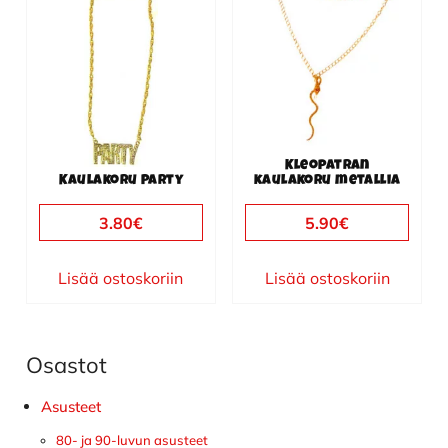
Kleopatran
Kaulakoru Party
kaulakoru metallia
3.80
€
5.90
€
Lisää ostoskoriin
Lisää ostoskoriin
Osastot
Ensisijainen
sivupalkki
Asusteet
80- ja 90-luvun asusteet