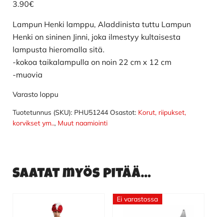
3.90
€
Lampun Henki lamppu, Aladdinista tuttu Lampun
Henki on sininen Jinni, joka ilmestyy kultaisesta
lampusta hieromalla sitä.
-kokoa taikalampulla on noin 22 cm x 12 cm
-muovia
Varasto loppu
Tuotetunnus (SKU):
PHU51244
Osastot:
Korut, riipukset,
korvikset ym..
,
Muut naamiointi
Saatat myös pitää...
Ei varastossa
Tällä