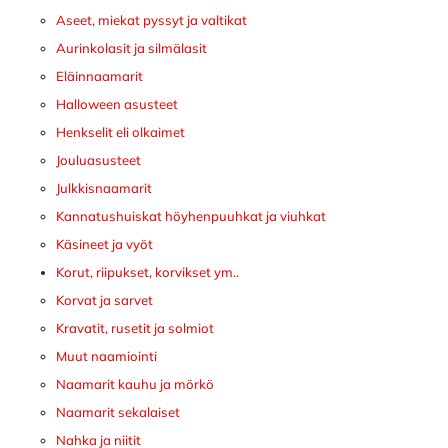
Aseet, miekat pyssyt ja valtikat
Aurinkolasit ja silmälasit
Eläinnaamarit
Halloween asusteet
Henkselit eli olkaimet
Jouluasusteet
Julkkisnaamarit
Kannatushuiskat höyhenpuuhkat ja viuhkat
Käsineet ja vyöt
Korut, riipukset, korvikset ym..
Korvat ja sarvet
Kravatit, rusetit ja solmiot
Muut naamiointi
Naamarit kauhu ja mörkö
Naamarit sekalaiset
Nahka ja niitit