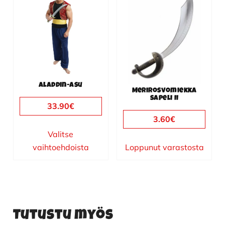
tuotteella
on
useampi
muunnelma.
Voit
tehdä
valinnat
Aladdin-asu
tuotteen
Merirosvomiekka
sapeli II
sivulla.
33.90
€
3.60
€
Valitse
vaihtoehdoista
Loppunut varastosta
Tutustu myös