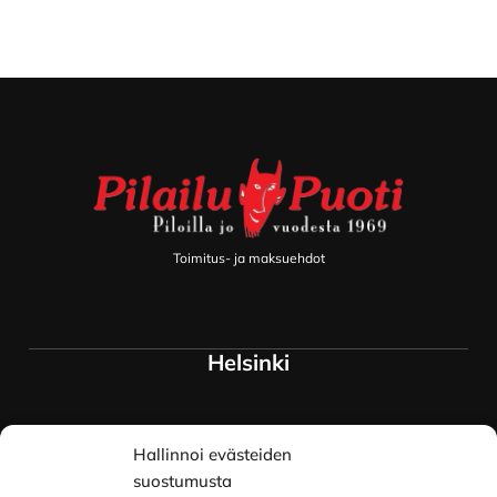
Footer
Toimitus- ja maksuehdot
Helsinki
Myymälä ja keskusvarasto
Hallinnoi evästeiden
Siltavuorenranta 18
00170 Helsinki
suostumusta