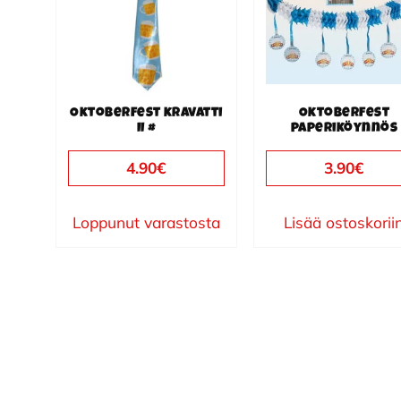
Oktoberfest kravatti
Oktoberfest
II #
paperiköynnös
4.90
€
3.90
€
Loppunut varastosta
Lisää ostoskorii