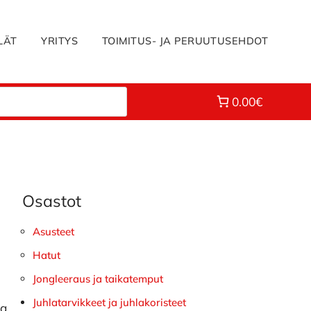
LÄT
YRITYS
TOIMITUS- JA PERUUTUSEHDOT
0.00€
Osastot
Ensisijainen
sivupalkki
Asusteet
Hatut
Jongleeraus ja taikatemput
Juhlatarvikkeet ja juhlakoristeet
ka