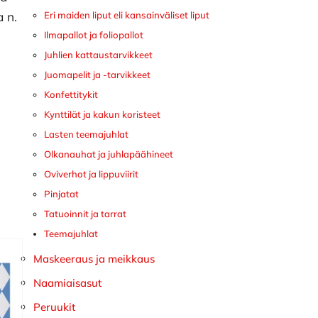
a n.
Eri maiden liput eli kansainväliset liput
Ilmapallot ja foliopallot
Juhlien kattaustarvikkeet
Juomapelit ja -tarvikkeet
Konfettitykit
Kynttilät ja kakun koristeet
Lasten teemajuhlat
Olkanauhat ja juhlapäähineet
Oviverhot ja lippuviirit
Pinjatat
Tatuoinnit ja tarrat
Teemajuhlat
Maskeeraus ja meikkaus
Naamiaisasut
Peruukit