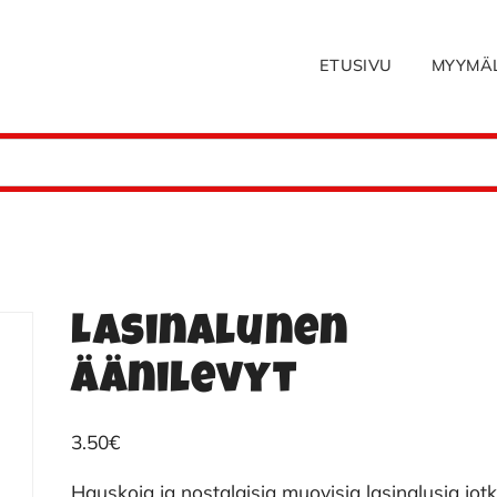
ETUSIVU
MYYMÄ
Lasinalunen
äänilevyt
3.50
€
Hauskoja ja nostalgisia muovisia lasinalusia jot