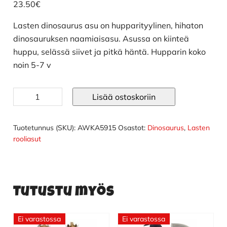
23.50
€
Lasten dinosaurus asu on hupparityylinen, hihaton
dinosauruksen naamiaisasu. Asussa on kiinteä
huppu, selässä siivet ja pitkä häntä. Hupparin koko
noin 5-7 v
Lasten
Lisää ostoskoriin
dinosaurus
asu
määrä
Tuotetunnus (SKU):
AWKA5915
Osastot:
Dinosaurus
,
Lasten
rooliasut
Tutustu myös
Ei varastossa
Ei varastossa
Tällä