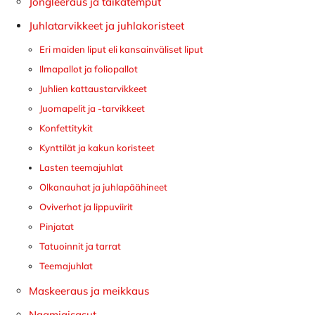
Jongleeraus ja taikatemput
Juhlatarvikkeet ja juhlakoristeet
Eri maiden liput eli kansainväliset liput
Ilmapallot ja foliopallot
Juhlien kattaustarvikkeet
Juomapelit ja -tarvikkeet
Konfettitykit
Kynttilät ja kakun koristeet
Lasten teemajuhlat
Olkanauhat ja juhlapäähineet
Oviverhot ja lippuviirit
Pinjatat
Tatuoinnit ja tarrat
Teemajuhlat
Maskeeraus ja meikkaus
Naamiaisasut