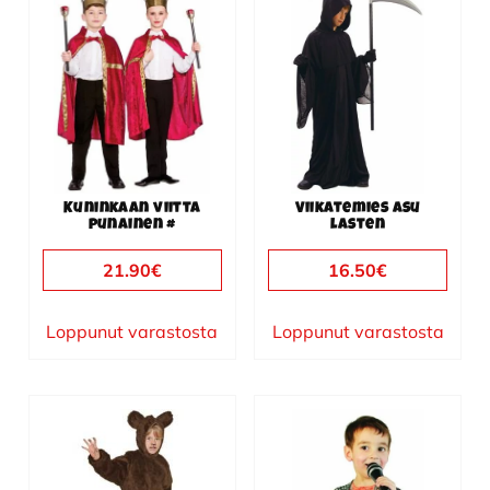
tuotteella
on
useampi
muunnelma.
Voit
tehdä
valinnat
Kuninkaan viitta
Viikatemies asu
tuotteen
punainen #
lasten
sivulla.
21.90
€
16.50
€
Loppunut varastosta
Loppunut varastosta
Tällä
Tällä
tuotteella
tuotteella
on
on