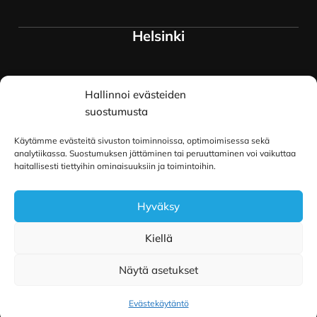
Helsinki
Myymälä ja keskusvarasto
Hallinnoi evästeiden
Siltavuorenranta 18
00170 Helsinki
suostumusta
Lue lisää
Käytämme evästeitä sivuston toiminnoissa, optimoimisessa sekä
Oulu
analytiikassa. Suostumuksen jättäminen tai peruuttaminen voi vaikuttaa
haitallisesti tiettyihin ominaisuuksiin ja toimintoihin.
Kauppurienkatu 34
Hyväksy
90100 Oulu
Lue lisää
Kiellä
Näytä asetukset
Copyright © 2026 Pilailu-Puoti
|
Toteutus ja ylläpito
MMD Networks Oy
Evästekäytäntö