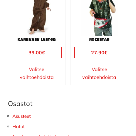
useampi
useampi
muunnelma.
muunnelma.
Voit
Voit
tehdä
tehdä
valinnat
valinnat
Karhuasu lasten
Rockstar
tuotteen
tuotteen
sivulla.
sivulla.
39.00
€
27.90
€
Valitse
Valitse
vaihtoehdoista
vaihtoehdoista
Osastot
Ensisijainen
sivupalkki
Asusteet
Hatut