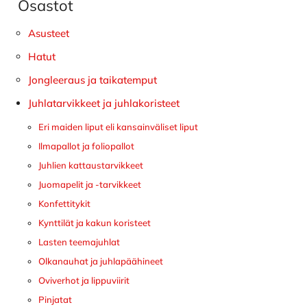
Osastot
Ensisijainen
sivupalkki
Asusteet
Hatut
Jongleeraus ja taikatemput
Juhlatarvikkeet ja juhlakoristeet
Eri maiden liput eli kansainväliset liput
Ilmapallot ja foliopallot
Juhlien kattaustarvikkeet
Juomapelit ja -tarvikkeet
Konfettitykit
Kynttilät ja kakun koristeet
Lasten teemajuhlat
Olkanauhat ja juhlapäähineet
Oviverhot ja lippuviirit
Pinjatat