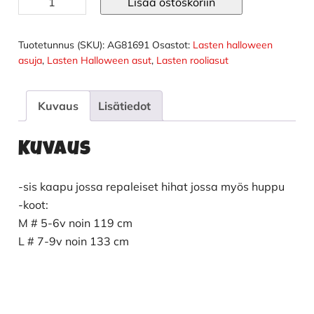
Lisää ostoskoriin
halloween
asu
mustakaapu
Tuotetunnus (SKU):
AG81691
Osastot:
Lasten halloween
määrä
asuja
,
Lasten Halloween asut
,
Lasten rooliasut
Kuvaus
Lisätiedot
Kuvaus
-sis kaapu jossa repaleiset hihat jossa myös huppu
-koot:
M # 5-6v noin 119 cm
L # 7-9v noin 133 cm