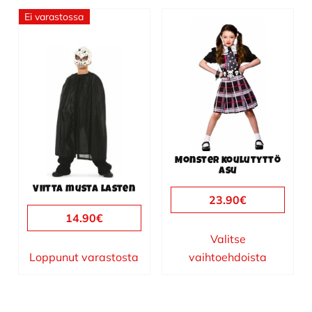
Ei varastossa
Tällä
Tällä
tuotteella
tuotteella
on
on
useampi
useampi
muunnelma.
muunnelma.
Voit
Voit
tehdä
tehdä
valinnat
valinnat
Monster koulutyttö
tuotteen
tuotteen
asu
sivulla.
sivulla.
Viitta musta lasten
23.90
€
14.90
€
Valitse
Loppunut varastosta
vaihtoehdoista