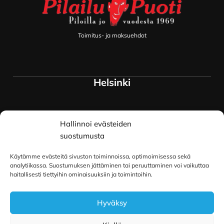
Toimitus- ja maksuehdot
Helsinki
Myymälä ja keskusvarasto
Hallinnoi evästeiden
Siltavuorenranta 18
00170 Helsinki
suostumusta
Lue lisää
Käytämme evästeitä sivuston toiminnoissa, optimoimisessa sekä
Oulu
analytiikassa. Suostumuksen jättäminen tai peruuttaminen voi vaikuttaa
haitallisesti tiettyihin ominaisuuksiin ja toimintoihin.
Kauppurienkatu 34
Hyväksy
90100 Oulu
Lue lisää