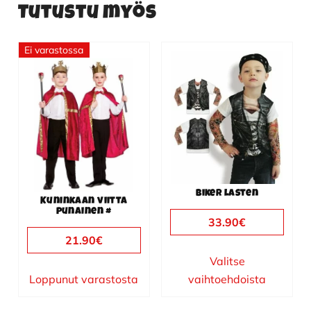
Tutustu myös
Ei varastossa
Tällä
tuotteella
on
useampi
muunnelma.
Voit
tehdä
valinnat
Biker lasten
tuotteen
Kuninkaan viitta
punainen #
sivulla.
33.90
€
21.90
€
Valitse
Loppunut varastosta
vaihtoehdoista