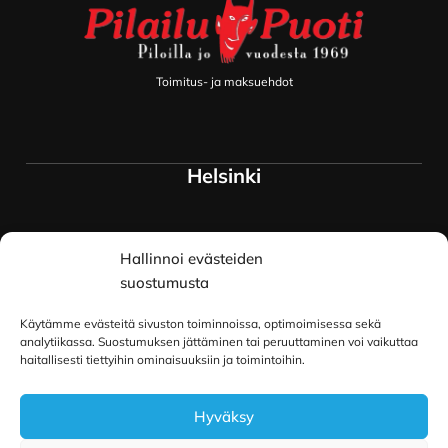
Toimitus- ja maksuehdot
Helsinki
Myymälä ja keskusvarasto
Hallinnoi evästeiden
Siltavuorenranta 18
00170 Helsinki
suostumusta
Lue lisää
Käytämme evästeitä sivuston toiminnoissa, optimoimisessa sekä
Oulu
analytiikassa. Suostumuksen jättäminen tai peruuttaminen voi vaikuttaa
haitallisesti tiettyihin ominaisuuksiin ja toimintoihin.
Kauppurienkatu 34
Hyväksy
90100 Oulu