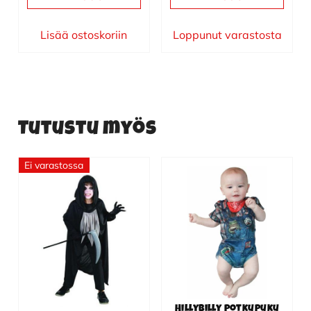
Lisää ostoskoriin
Loppunut varastosta
Tutustu myös
Ei varastossa
Tällä
Tällä
tuotteella
tuotteella
on
on
useampi
useampi
muunnelma.
muunnelma.
Voit
Voit
tehdä
tehdä
valinnat
valinnat
Hillybilly potkupuku