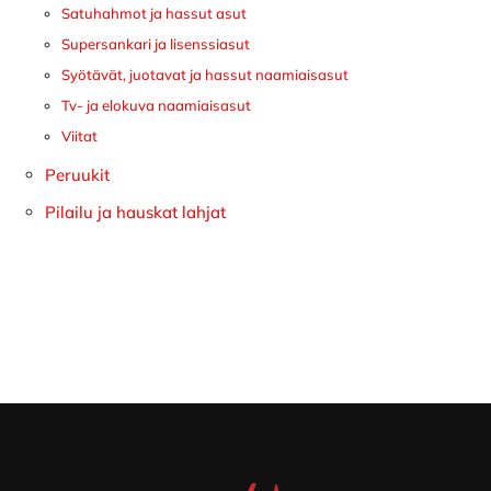
Satuhahmot ja hassut asut
Supersankari ja lisenssiasut
Syötävät, juotavat ja hassut naamiaisasut
Tv- ja elokuva naamiaisasut
Viitat
Peruukit
Pilailu ja hauskat lahjat
Footer