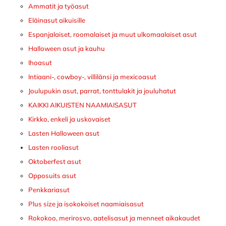
Ammatit ja työasut
Eläinasut aikuisille
Espanjalaiset, roomalaiset ja muut ulkomaalaiset asut
Halloween asut ja kauhu
Ihoasut
Intiaani-, cowboy-, villilänsi ja mexicoasut
Joulupukin asut, parrat, tonttulakit ja jouluhatut
KAIKKI AIKUISTEN NAAMIAISASUT
Kirkko, enkeli ja uskovaiset
Lasten Halloween asut
Lasten rooliasut
Oktoberfest asut
Opposuits asut
Penkkariasut
Plus size ja isokokoiset naamiaisasut
Rokokoo, merirosvo, aatelisasut ja menneet aikakaudet