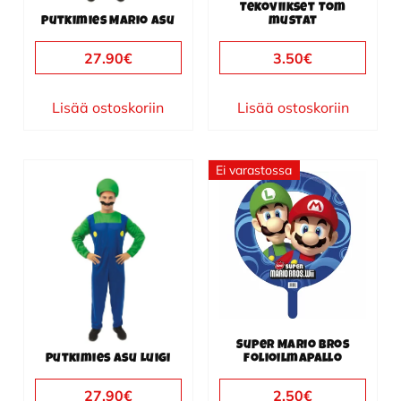
Tekoviikset Tom
Putkimies Mario asu
mustat
27.90
€
3.50
€
Lisää ostoskoriin
Lisää ostoskoriin
Ei varastossa
Super Mario Bros
Putkimies asu Luigi
folioilmapallo
27.90
€
2.50
€