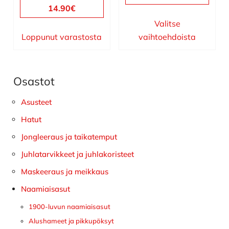
14.90
€
Valitse
Loppunut varastosta
vaihtoehdoista
Osastot
Ensisijainen
sivupalkki
Asusteet
Hatut
Jongleeraus ja taikatemput
Juhlatarvikkeet ja juhlakoristeet
Maskeeraus ja meikkaus
Naamiaisasut
1900-luvun naamiaisasut
Alushameet ja pikkupöksyt