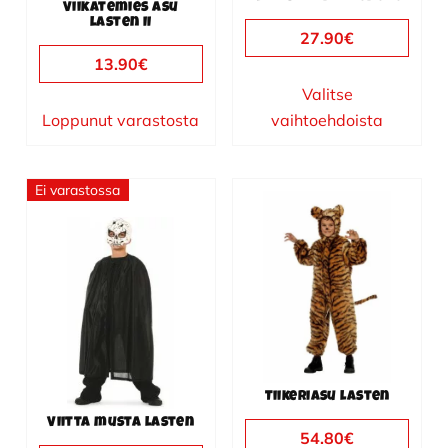
tuotteen
tuotteen
Viikatemies asu
lasten II
sivulla.
sivulla.
27.90
€
13.90
€
Valitse
Loppunut varastosta
vaihtoehdoista
Ei varastossa
Tällä
Tällä
tuotteella
tuotteella
on
on
useampi
useampi
muunnelma.
muunnelma.
Voit
Voit
tehdä
tehdä
valinnat
valinnat
Tiikeriasu lasten
tuotteen
tuotteen
Viitta musta lasten
sivulla.
sivulla.
54.80
€