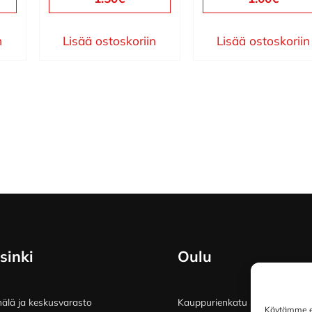
n
Lisää ostoskoriin
Lisää ostoskoriin
sinki
Oulu
lä ja keskusvarasto
Kauppurienkatu 34
Käytämme ev