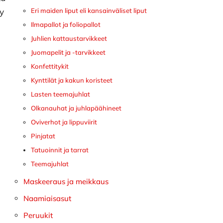
ny
Eri maiden liput eli kansainväliset liput
Ilmapallot ja foliopallot
Juhlien kattaustarvikkeet
Juomapelit ja -tarvikkeet
Konfettitykit
Kynttilät ja kakun koristeet
Lasten teemajuhlat
Olkanauhat ja juhlapäähineet
Oviverhot ja lippuviirit
Pinjatat
Tatuoinnit ja tarrat
Teemajuhlat
Maskeeraus ja meikkaus
Naamiaisasut
Peruukit