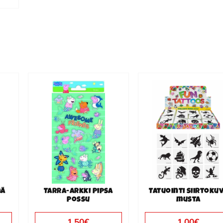
mä
Tarra-arkki Pipsa
Tatuointi siirtoku
Possu
musta
1.50
€
1.00
€