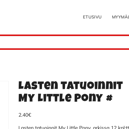
ETUSIVU
MYYMÄ
Lasten tatuoinnit
My Little Pony #
2.40
€
Lasten tatuoinnit My Little Pony, arkissa 12 kpl:t