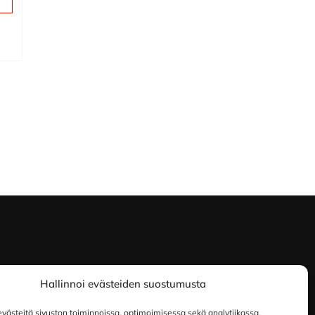
Hallinnoi evästeiden suostumusta
ästeitä sivuston toiminnoissa, optimoimisessa sekä analytiikassa.