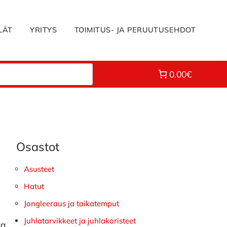
LÄT
YRITYS
TOIMITUS- JA PERUUTUSEHDOT
0.00€
Osastot
Ensisijainen
sivupalkki
Asusteet
Hatut
Jongleeraus ja taikatemput
Juhlatarvikkeet ja juhlakoristeet
ta