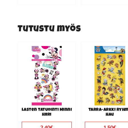
Tutustu myös
Lasten tatuointi Minni
Tarra-arkki Ryh
Hiiri
Hau
2.40
€
1.50
€