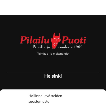
Footer
Toimitus- ja maksuehdot
Helsinki
Myymälä ja keskusvarasto
Hallinnoi evästeiden
Siltavuorenranta 18
00170 Helsinki
suostumusta