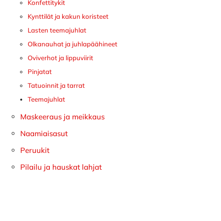
Konfettitykit
Kynttilät ja kakun koristeet
Lasten teemajuhlat
Olkanauhat ja juhlapäähineet
Oviverhot ja lippuviirit
Pinjatat
Tatuoinnit ja tarrat
Teemajuhlat
Maskeeraus ja meikkaus
Naamiaisasut
Peruukit
Pilailu ja hauskat lahjat