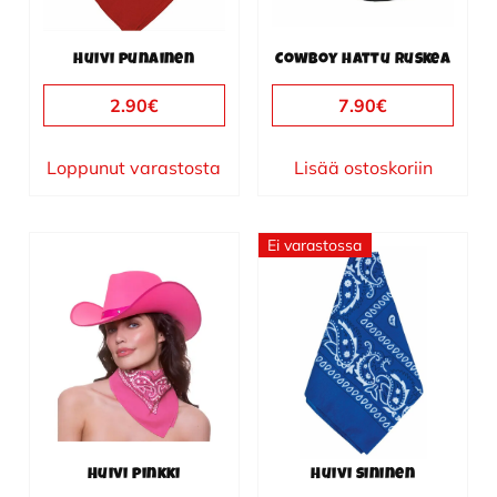
Huivi punainen
Cowboy hattu ruskea
2.90
€
7.90
€
Loppunut varastosta
Lisää ostoskoriin
Ei varastossa
Huivi pinkki
Huivi sininen