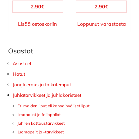
2.90
€
2.90
€
Lisää ostoskoriin
Loppunut varastosta
Osastot
Ensisijainen
sivupalkki
Asusteet
Hatut
Jongleeraus ja taikatemput
Juhlatarvikkeet ja juhlakoristeet
Eri maiden liput eli kansainväliset liput
Ilmapallot ja foliopallot
Juhlien kattaustarvikkeet
Juomapelit ja -tarvikkeet