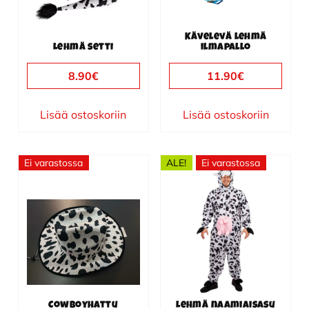
Kävelevä lehmä
Lehmä setti
ilmapallo
8.90
€
11.90
€
Lisää ostoskoriin
Lisää ostoskoriin
Ei varastossa
ALE!
Ei varastossa
Cowboyhattu
Lehmä naamiaisasu