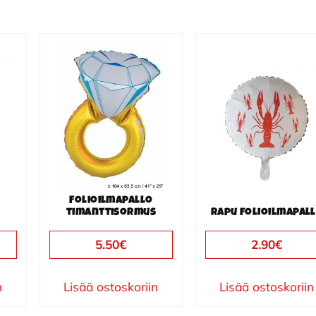
Folioilmapallo
timanttisormus
Rapu folioilmapal
5.50
€
2.90
€
n
Lisää ostoskoriin
Lisää ostoskoriin