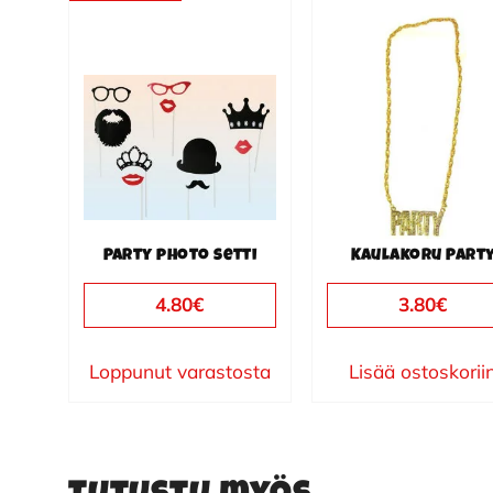
Party photo setti
Kaulakoru Part
4.80
€
3.80
€
Loppunut varastosta
Lisää ostoskorii