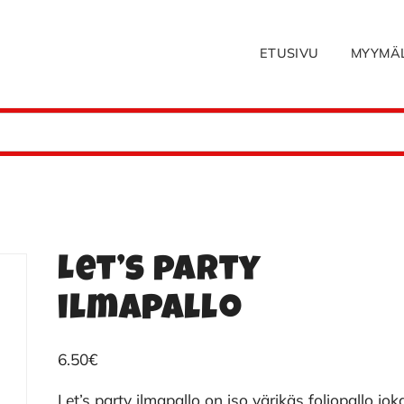
ETUSIVU
MYYMÄ
Let’s party
ilmapallo
6.50
€
Let’s party ilmapallo on iso värikäs foliopallo jok