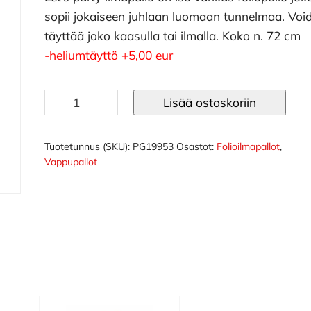
sopii jokaiseen juhlaan luomaan tunnelmaa. Voi
täyttää joko kaasulla tai ilmalla. Koko n. 72 cm
-heliumtäyttö +5,00 eur
Let's
Lisää ostoskoriin
party
ilmapallo
määrä
Tuotetunnus (SKU):
PG19953
Osastot:
Folioilmapallot
,
Vappupallot