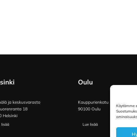
sinki
Oulu
lä ja keskusvarasto
Kauppurienkatu 34
Käytämme ev
vuorenranta 18
90100 Oulu
Suostumuksen
 Helsinki
ominaisuuksi
 lisää
Lue lisää
H