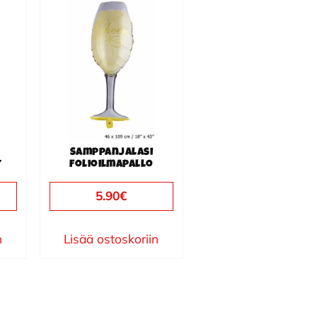
Samppanjalasi
y
folioilmapallo
5.90
€
n
Lisää ostoskoriin