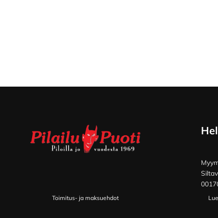
Footer
Hel
Myymä
Silta
00170
Toimitus- ja maksuehdot
Lue