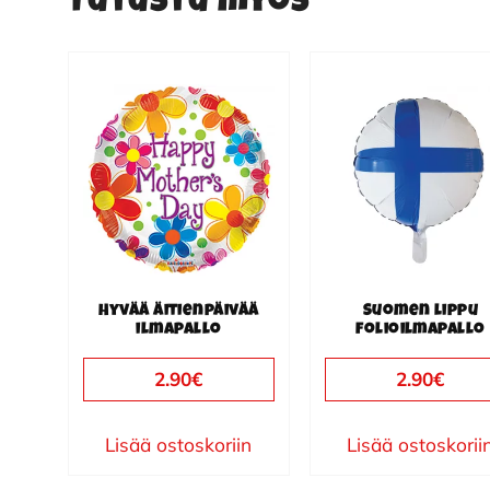
Tutustu myös
Hyvää äitienpäivää
Suomen lippu
ilmapallo
folioilmapallo
2.90
€
2.90
€
Lisää ostoskoriin
Lisää ostoskorii