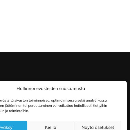
Hallinnoi evästeiden suostumusta
ästeitä sivuston toiminnoissa, optimoimisessa sekä analytiikassa.
 jättäminen tai peruuttaminen voi vaikuttaa haitallisesti tiettyihin
in ja toimintoihin.
yväksy
Kiellä
Näytä asetukset