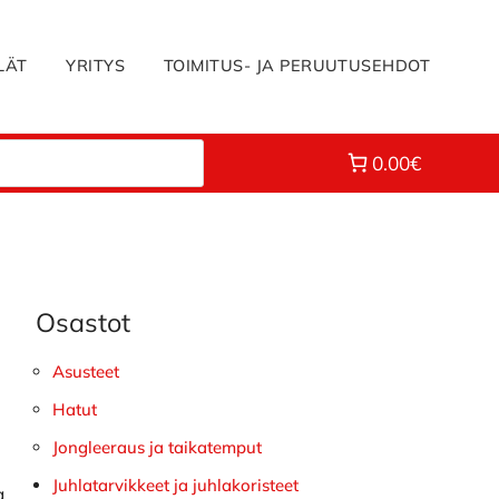
LÄT
YRITYS
TOIMITUS- JA PERUUTUSEHDOT
0.00€
Osastot
Ensisijainen
sivupalkki
Asusteet
Hatut
Jongleeraus ja taikatemput
Juhlatarvikkeet ja juhlakoristeet
a