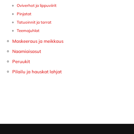
Oviverhot ja lippuviirit
Pinjatat
Tatuoinnit ja tarrat
Teemajuhlat
Maskeeraus ja meikkaus
Naamiaisasut
Peruukit
Pilailu ja hauskat lahjat
Footer