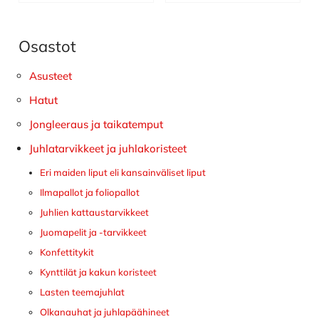
Osastot
Ensisijainen
sivupalkki
Asusteet
Hatut
Jongleeraus ja taikatemput
Juhlatarvikkeet ja juhlakoristeet
Eri maiden liput eli kansainväliset liput
Ilmapallot ja foliopallot
Juhlien kattaustarvikkeet
Juomapelit ja -tarvikkeet
Konfettitykit
Kynttilät ja kakun koristeet
Lasten teemajuhlat
Olkanauhat ja juhlapäähineet