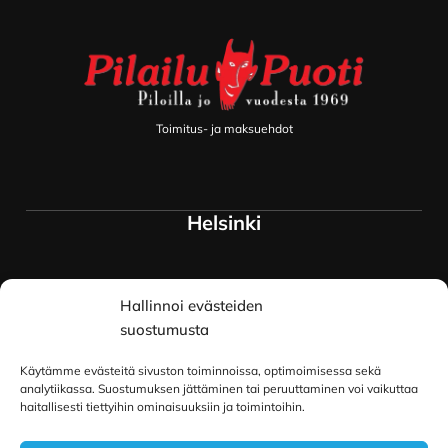
Toimitus- ja maksuehdot
Helsinki
Myymälä ja keskusvarasto
Hallinnoi evästeiden
Siltavuorenranta 18
00170 Helsinki
suostumusta
Lue lisää
Käytämme evästeitä sivuston toiminnoissa, optimoimisessa sekä
Oulu
analytiikassa. Suostumuksen jättäminen tai peruuttaminen voi vaikuttaa
haitallisesti tiettyihin ominaisuuksiin ja toimintoihin.
Kauppurienkatu 34