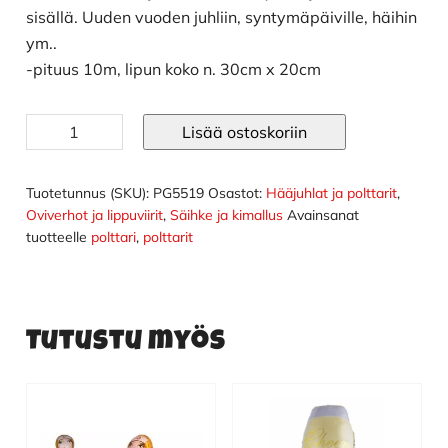
sisällä. Uuden vuoden juhliin, syntymäpäiville, häihin
ym..
-pituus 10m, lipun koko n. 30cm x 20cm
Lippusiima
Lisää ostoskoriin
ruusukulta
määrä
Tuotetunnus (SKU):
PG5519
Osastot:
Hääjuhlat ja polttarit
,
Oviverhot ja lippuviirit
,
Säihke ja kimallus
Avainsanat
tuotteelle
polttari
,
polttarit
Tutustu myös