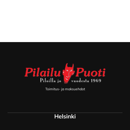
Footer
Toimitus- ja maksuehdot
Helsinki