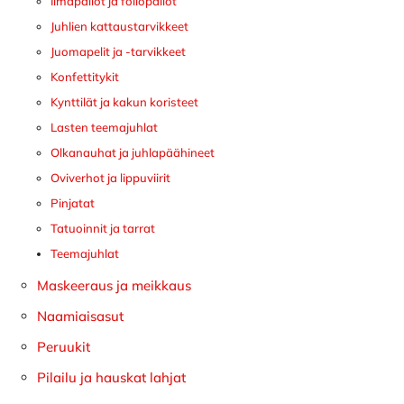
Ilmapallot ja foliopallot
Juhlien kattaustarvikkeet
Juomapelit ja -tarvikkeet
Konfettitykit
Kynttilät ja kakun koristeet
Lasten teemajuhlat
Olkanauhat ja juhlapäähineet
Oviverhot ja lippuviirit
Pinjatat
Tatuoinnit ja tarrat
Teemajuhlat
Maskeeraus ja meikkaus
Naamiaisasut
Peruukit
Pilailu ja hauskat lahjat