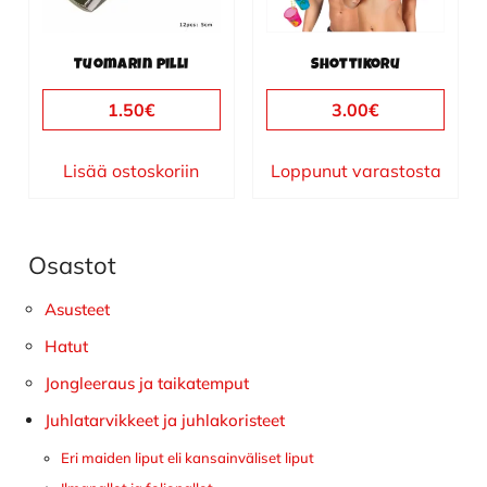
Tuomarin pilli
Shottikoru
1.50
€
3.00
€
Lisää ostoskoriin
Loppunut varastosta
Osastot
Ensisijainen
sivupalkki
Asusteet
Hatut
Jongleeraus ja taikatemput
Juhlatarvikkeet ja juhlakoristeet
Eri maiden liput eli kansainväliset liput