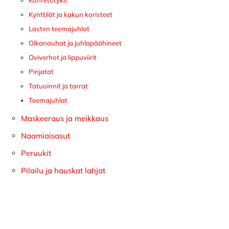
Konfettitykit
Kynttilät ja kakun koristeet
Lasten teemajuhlat
Olkanauhat ja juhlapäähineet
Oviverhot ja lippuviirit
Pinjatat
Tatuoinnit ja tarrat
Teemajuhlat
Maskeeraus ja meikkaus
Naamiaisasut
Peruukit
Pilailu ja hauskat lahjat