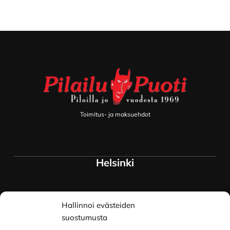
Footer
Toimitus- ja maksuehdot
Helsinki
Myymälä ja keskusvarasto
Hallinnoi evästeiden
Siltavuorenranta 18
00170 Helsinki
suostumusta