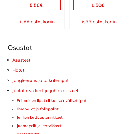
5.50
€
1.50
€
Lisää ostoskoriin
Lisää ostoskoriin
Osastot
Ensisijainen
sivupalkki
Asusteet
Hatut
Jongleeraus ja taikatemput
Juhlatarvikkeet ja juhlakoristeet
Eri maiden liput eli kansainväliset liput
Ilmapallot ja foliopallot
Juhlien kattaustarvikkeet
Juomapelit ja -tarvikkeet