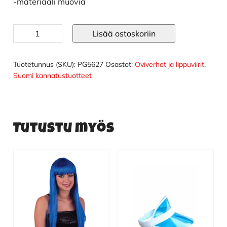
-materiaali muovia
Lippusiima
Lisää ostoskoriin
Suomi
määrä
Tuotetunnus (SKU):
PG5627
Osastot:
Oviverhot ja lippuviirit
,
Suomi kannatustuotteet
Tutustu myös