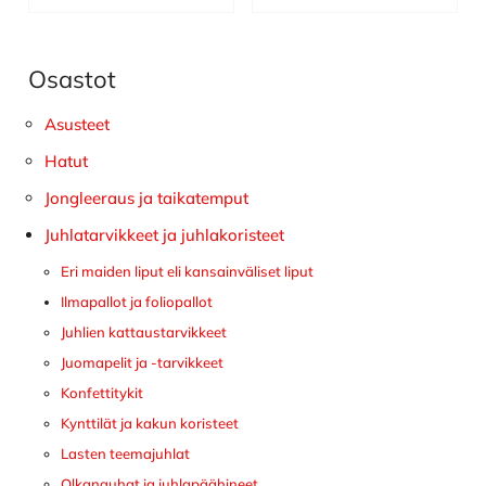
Osastot
Ensisijainen
sivupalkki
Asusteet
Hatut
Jongleeraus ja taikatemput
Juhlatarvikkeet ja juhlakoristeet
Eri maiden liput eli kansainväliset liput
Ilmapallot ja foliopallot
Juhlien kattaustarvikkeet
Juomapelit ja -tarvikkeet
Konfettitykit
Kynttilät ja kakun koristeet
Lasten teemajuhlat
Olkanauhat ja juhlapäähineet