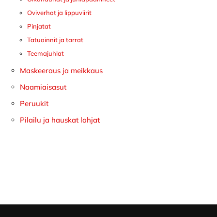
Oviverhot ja lippuviirit
Pinjatat
Tatuoinnit ja tarrat
Teemajuhlat
Maskeeraus ja meikkaus
Naamiaisasut
Peruukit
Pilailu ja hauskat lahjat
Footer