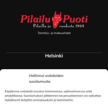
Toimitus- ja maksuehdot
Helsinki
Myymälä ja keskusvarasto
Hallinnoi evästeiden
Siltavuorenranta 18
00170 Helsinki
suostumusta
Lue lisää
Käytämme evästeitä sivuston toiminnoissa, optimoimisessa sekä
Oulu
analytiikassa. Suostumuksen jättäminen tai peruuttaminen voi vaikuttaa
haitallisesti tiettyihin ominaisuuksiin ja toimintoihin.