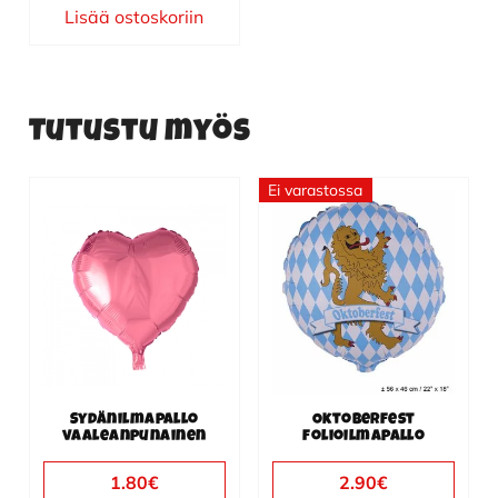
Lisää ostoskoriin
Tutustu myös
Ei varastossa
Sydänilmapallo
Oktoberfest
vaaleanpunainen
folioilmapallo
1.80
€
2.90
€