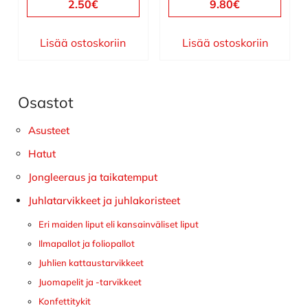
2.50
€
9.80
€
Lisää ostoskoriin
Lisää ostoskoriin
Osastot
Ensisijainen
sivupalkki
Asusteet
Hatut
Jongleeraus ja taikatemput
Juhlatarvikkeet ja juhlakoristeet
Eri maiden liput eli kansainväliset liput
Ilmapallot ja foliopallot
Juhlien kattaustarvikkeet
Juomapelit ja -tarvikkeet
Konfettitykit