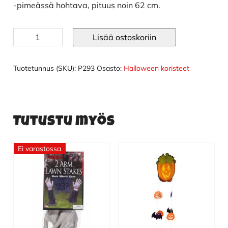
-pimeässä hohtava, pituus noin 62 cm.
Luuranko
Lisää ostoskoriin
hohtava
määrä
Tuotetunnus (SKU):
P293
Osasto:
Halloween koristeet
Tutustu myös
Ei varastossa