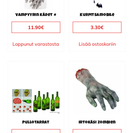
Vampyyrin kädet #
Kurpitsamobile
11.90
€
3.30
€
Loppunut varastosta
Lisää ostoskoriin
Pullotarrat
Irtokäsi zombien