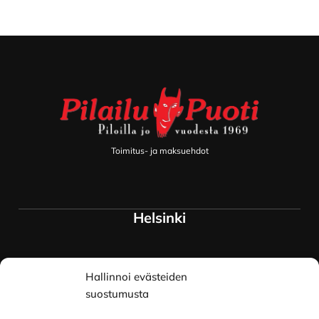
Footer
Toimitus- ja maksuehdot
Helsinki
Myymälä ja keskusvarasto
Hallinnoi evästeiden
Siltavuorenranta 18
00170 Helsinki
suostumusta
Lue lisää