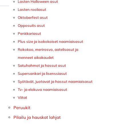
Lasten Halloween asut
Lasten rooliasut
Oktoberfest asut
Opposuits asut
Penkkariasut
Plus size ja isokokoiset naamiaisasut
Rokokoo, merirosvo, aatelisasut ja
menneet aikakaudet
Satuhahmot ja hassut asut
Supersankari ja lisenssiasut
Syötävät, juotavat ja hassut naamiaisasut
Tv- ja elokuva naamiaisasut
Viitat
Peruukit
Pilailu ja hauskat lahjat