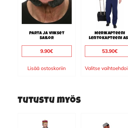
muunnelma.
Voit
tehdä
valinnat
Parta ja viikset
Merikapteeni
tuotteen
Sailor
lentokapteeni a
sivulla.
9.90
€
53.90
€
Lisää ostoskoriin
Valitse vaihtoehdo
Tutustu myös
Tällä