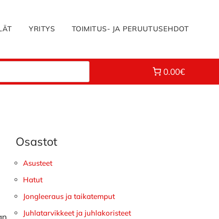
LÄT
YRITYS
TOIMITUS- JA PERUUTUSEHDOT
0.00€
Osastot
Ensisijainen
sivupalkki
Asusteet
Hatut
Jongleeraus ja taikatemput
Juhlatarvikkeet ja juhlakoristeet
an