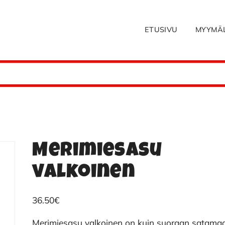
ETUSIVU
MYYMÄ
Merimiesasu
valkoinen
36.50
€
Merimiesasu valkoinen on kuin suoraan satama