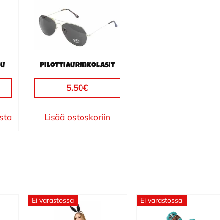
su
Pilottiaurinkolasit
5.50
€
ista
Lisää ostoskoriin
Ei varastossa
Ei varastossa
Tällä