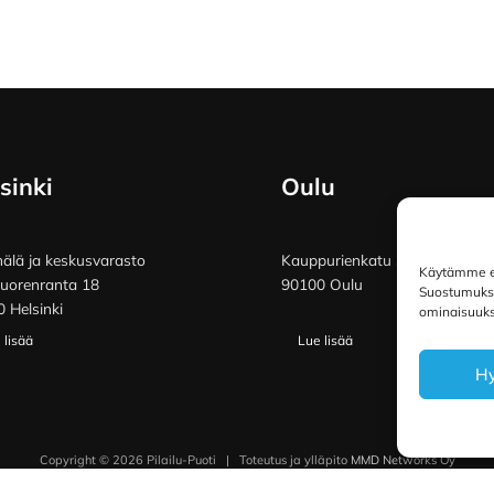
sinki
Oulu
lä ja keskusvarasto
Kauppurienkatu 34
Käytämme ev
vuorenranta 18
90100 Oulu
Suostumuksen
 Helsinki
ominaisuuksi
 lisää
Lue lisää
H
Copyright © 2026 Pilailu-Puoti
|
Toteutus ja ylläpito
MMD Networks Oy