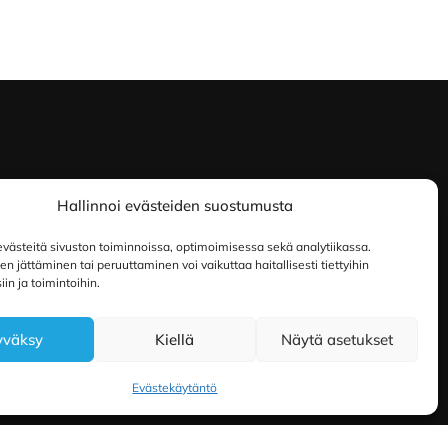
Hallinnoi evästeiden suostumusta
ästeitä sivuston toiminnoissa, optimoimisessa sekä analytiikassa.
 jättäminen tai peruuttaminen voi vaikuttaa haitallisesti tiettyihin
in ja toimintoihin.
yväksy
Kiellä
Näytä asetukset
Evästekäytäntö