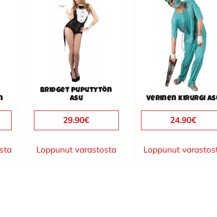
tuotteella
on
useampi
muunnelma.
Voit
tehdä
valinnat
Bridget puputytön
tuotteen
n
asu
Verinen kirurgi as
sivulla.
29.90
€
24.90
€
ista
Loppunut varastosta
Loppunut varastos