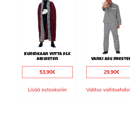
tuotteella
on
useampi
muunnelma.
Voit
tehdä
valinnat
Kuninkaan viitta dlx
tuotteen
aikuisten
Vanki asu mieste
sivulla.
53.90
€
29.90
€
Lisää ostoskoriin
Valitse vaihtoehdo