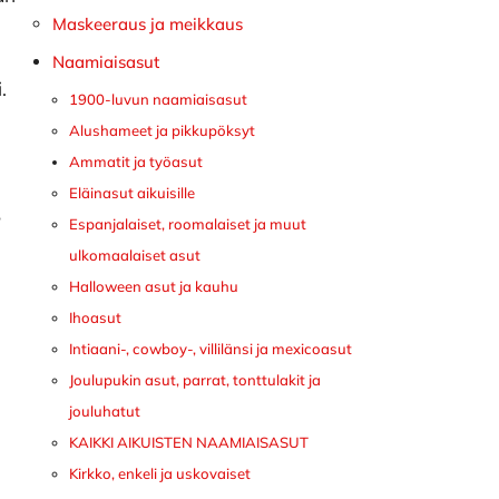
Maskeeraus ja meikkaus
Naamiaisasut
.
1900-luvun naamiaisasut
Alushameet ja pikkupöksyt
Ammatit ja työasut
Eläinasut aikuisille
,
Espanjalaiset, roomalaiset ja muut
ulkomaalaiset asut
Halloween asut ja kauhu
Ihoasut
Intiaani-, cowboy-, villilänsi ja mexicoasut
Joulupukin asut, parrat, tonttulakit ja
jouluhatut
KAIKKI AIKUISTEN NAAMIAISASUT
Kirkko, enkeli ja uskovaiset