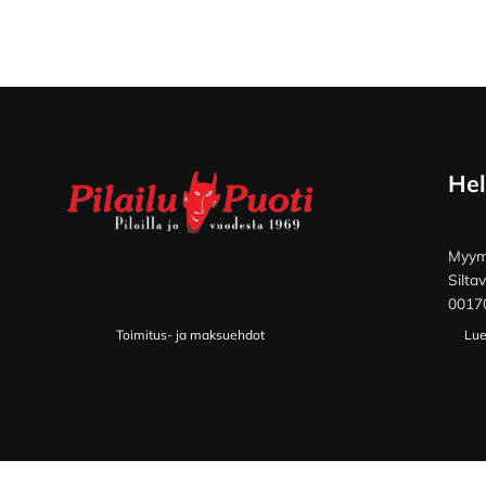
Footer
Hel
Myymä
Silta
00170
Toimitus- ja maksuehdot
Lue