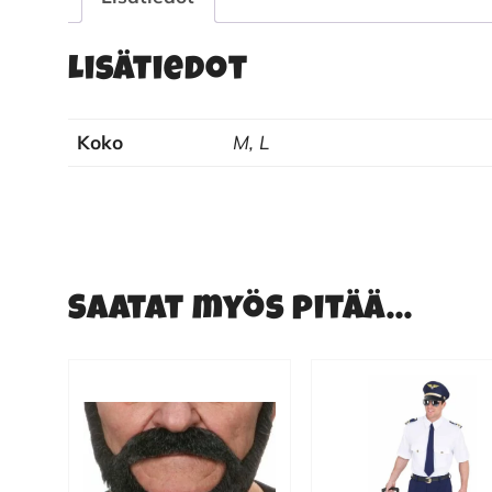
Lisätiedot
Koko
M, L
Saatat myös pitää...
Tällä
tuotteella
on
useampi