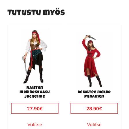
Tutustu myös
Tällä
Tällä
tuotteella
tuotteella
on
on
useampi
useampi
muunnelma.
muunnelma.
Voit
Voit
tehdä
tehdä
valinnat
valinnat
Naisten
tuotteen
tuotteen
merirosvoasu
Dekoltee mekko
Jacueline
punainen
sivulla.
sivulla.
27.90
€
28.90
€
Valitse
Valitse