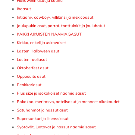
Halloween asut ja kauhu
Ihoasut
Intiaani-, cowboy-, villilänsi ja mexicoasut
Joulupukin asut, parrat, tonttulakit ja jouluhatut
KAIKKI AIKUISTEN NAAMIAISASUT
Kirkko, enkeli ja uskovaiset
Lasten Halloween asut
Lasten rooliasut
Oktoberfest asut
Opposuits asut
Penkkariasut
Plus size ja isokokoiset naamiaisasut
Rokokoo, merirosvo, aatelisasut ja menneet aikakaudet
Satuhahmot ja hassut asut
Supersankari ja lisenssiasut
Syötävät, juotavat ja hassut naamiaisasut