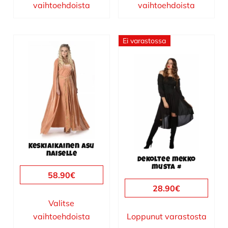
vaihtoehdoista
vaihtoehdoista
Ei varastossa
Tällä
tuotteella
on
useampi
muunnelma.
Voit
tehdä
valinnat
Keskiaikainen asu
tuotteen
naiselle
Dekoltee mekko
sivulla.
musta #
58.90
€
28.90
€
Valitse
vaihtoehdoista
Loppunut varastosta