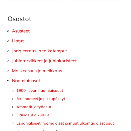
Osastot
Ensisijainen
sivupalkki
Asusteet
Hatut
Jongleeraus ja taikatemput
Juhlatarvikkeet ja juhlakoristeet
Maskeeraus ja meikkaus
Naamiaisasut
1900-luvun naamiaisasut
Alushameet ja pikkupöksyt
Ammatit ja työasut
Eläinasut aikuisille
Espanjalaiset, roomalaiset ja muut ulkomaalaiset asut