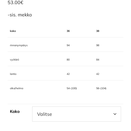
53.00
€
-sis. mekko
koko
36
38
rinnanympärys
94
98
vyötärö
80
84
lantio
42
42
olka/helma
54-(100)
56-(104)
Koko