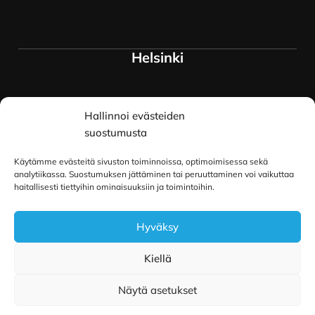
Helsinki
Myymälä ja keskusvarasto
Hallinnoi evästeiden
Siltavuorenranta 18
00170 Helsinki
suostumusta
Lue lisää
Käytämme evästeitä sivuston toiminnoissa, optimoimisessa sekä
Oulu
analytiikassa. Suostumuksen jättäminen tai peruuttaminen voi vaikuttaa
haitallisesti tiettyihin ominaisuuksiin ja toimintoihin.
Kauppurienkatu 34
Hyväksy
90100 Oulu
Lue lisää
Kiellä
Näytä asetukset