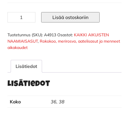
Merirosvoasu
Lisää ostoskoriin
Pirate
Pink
määrä
Tuotetunnus (SKU):
A4913
Osastot:
KAIKKI AIKUISTEN
NAAMIAISASUT
,
Rokokoo, merirosvo, aatelisasut ja menneet
aikakaudet
Lisätiedot
Lisätiedot
Koko
36, 38