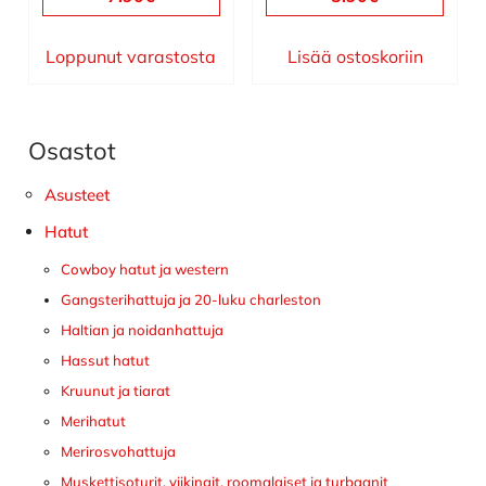
Loppunut varastosta
Lisää ostoskoriin
Osastot
Ensisijainen
sivupalkki
Asusteet
Hatut
Cowboy hatut ja western
Gangsterihattuja ja 20-luku charleston
Haltian ja noidanhattuja
Hassut hatut
Kruunut ja tiarat
Merihatut
Merirosvohattuja
Muskettisoturit, viikingit, roomalaiset ja turbaanit