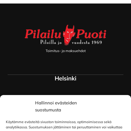
Footer
Toimitus- ja maksuehdot
Helsinki
Myymälä ja keskusvarasto
Hallinnoi evästeiden
Siltavuorenranta 18
00170 Helsinki
suostumusta
Lue lisää
Käytämme evästeitä sivuston toiminnoissa, optimoimisessa sekä
Oulu
analytiikassa. Suostumuksen jättäminen tai peruuttaminen voi vaikuttaa