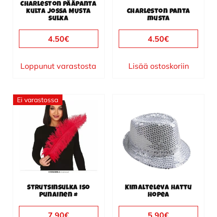
Charleston pääpanta
kulta jossa MUSTA
Charleston panta
sulka
musta
4.50
€
4.50
€
Loppunut varastosta
Lisää ostoskoriin
Ei varastossa
Strutsinsulka iso
Kimalteleva hattu
punainen #
hopea
7.90
€
5.90
€