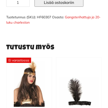
Miesten
Lisää ostoskoriin
20-
luvun
hattu
Tuotetunnus (SKU):
HF60307
Osasto:
Gangsterihattuja ja 20-
määrä
luku charleston
Tutustu myös
Ei varastossa