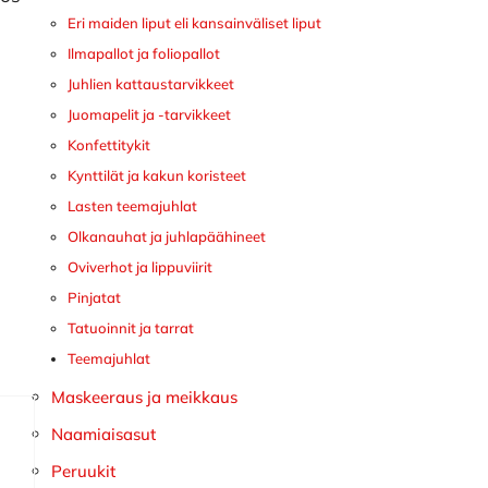
Eri maiden liput eli kansainväliset liput
Ilmapallot ja foliopallot
Juhlien kattaustarvikkeet
Juomapelit ja -tarvikkeet
Konfettitykit
Kynttilät ja kakun koristeet
Lasten teemajuhlat
Olkanauhat ja juhlapäähineet
Oviverhot ja lippuviirit
Pinjatat
Tatuoinnit ja tarrat
Teemajuhlat
Maskeeraus ja meikkaus
Naamiaisasut
Peruukit