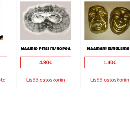
Naamio pitsi m/hopea
Naamari surullin
4.90
€
1.40
€
sta
Lisää ostoskoriin
Lisää ostoskoriin