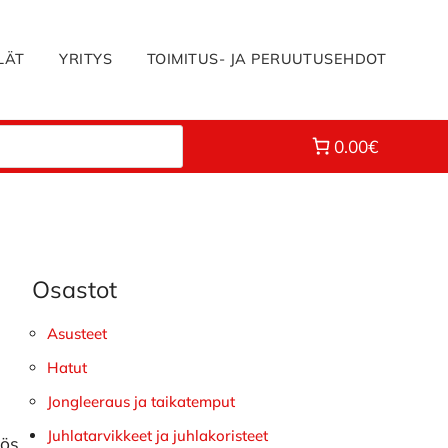
LÄT
YRITYS
TOIMITUS- JA PERUUTUSEHDOT
0.00€
Osastot
Ensisijainen
sivupalkki
Asusteet
Hatut
Jongleeraus ja taikatemput
Juhlatarvikkeet ja juhlakoristeet
yös