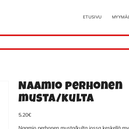
ETUSIVU
MYYMÄ
Naamio perhonen
musta/kulta
5.20
€
Naamio perhonen musta/kulta jossa keskellä m