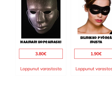
Silmikko pyöreä
Naamari Hopeamaski
musta
3.80
€
1.90
€
Loppunut varastosta
Loppunut varasto