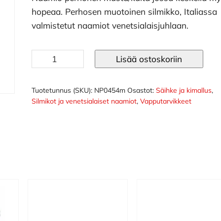
hopeaa. Perhosen muotoinen silmikko, Italiassa
valmistetut naamiot venetsialaisjuhlaan.
Naamio
Lisää ostoskoriin
perhonen
musta/kulta
määrä
Tuotetunnus (SKU):
NP0454m
Osastot:
Säihke ja kimallus
,
Silmikot ja venetsialaiset naamiot
,
Vapputarvikkeet