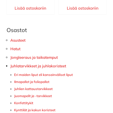
Lisää ostoskoriin
Lisää ostoskoriin
Osastot
Ensisijainen
sivupalkki
Asusteet
Hatut
Jongleeraus ja taikatemput
Juhlatarvikkeet ja juhlakoristeet
Eri maiden liput eli kansainväliset liput
Ilmapallot ja foliopallot
Juhlien kattaustarvikkeet
Juomapelit ja -tarvikkeet
Konfettitykit
Kynttilät ja kakun koristeet