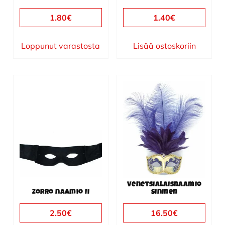
1.80
€
1.40
€
Loppunut varastosta
Lisää ostoskoriin
Venetsialaisnaamio
Zorro naamio II
sininen
2.50
€
16.50
€