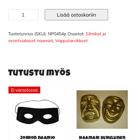
Naamio
Lisää ostoskoriin
perhonen
punainen
määrä
Tuotetunnus (SKU):
NP0454p
Osastot:
Silmikot ja
venetsialaiset naamiot
,
Vapputarvikkeet
Tutustu myös
Ei varastossa
Zorron naamio
Naamari surullinen