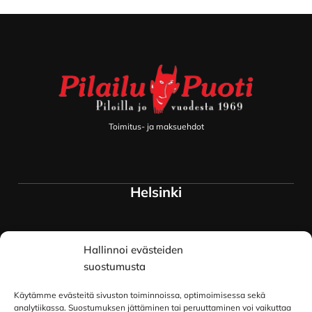
Footer
Toimitus- ja maksuehdot
Helsinki
Myymälä ja keskusvarasto
Hallinnoi evästeiden
Siltavuorenranta 18
00170 Helsinki
suostumusta
Lue lisää
Käytämme evästeitä sivuston toiminnoissa, optimoimisessa sekä
Oulu
analytiikassa. Suostumuksen jättäminen tai peruuttaminen voi vaikuttaa