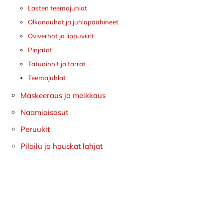
Lasten teemajuhlat
Olkanauhat ja juhlapäähineet
Oviverhot ja lippuviirit
Pinjatat
Tatuoinnit ja tarrat
Teemajuhlat
Maskeeraus ja meikkaus
Naamiaisasut
Peruukit
Pilailu ja hauskat lahjat