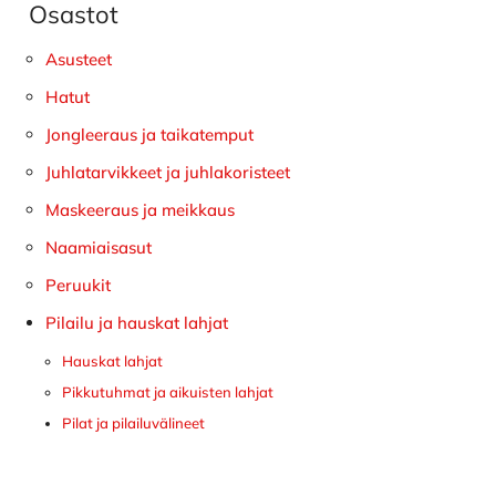
Osastot
Ensisijainen
sivupalkki
Asusteet
Hatut
Jongleeraus ja taikatemput
Juhlatarvikkeet ja juhlakoristeet
Maskeeraus ja meikkaus
Naamiaisasut
Peruukit
Pilailu ja hauskat lahjat
Hauskat lahjat
Pikkutuhmat ja aikuisten lahjat
Pilat ja pilailuvälineet