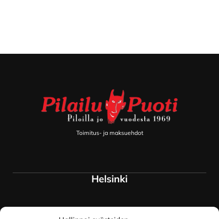
Footer
Toimitus- ja maksuehdot
Helsinki
Myymälä ja keskusvarasto