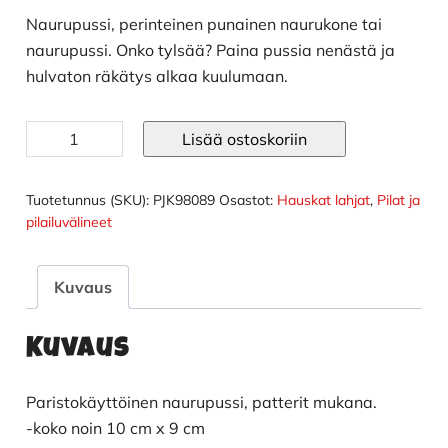
Naurupussi, perinteinen punainen naurukone tai
naurupussi. Onko tylsää? Paina pussia nenästä ja
hulvaton räkätys alkaa kuulumaan.
Naurupussi
Lisää ostoskoriin
määrä
Tuotetunnus (SKU):
PJK98089
Osastot:
Hauskat lahjat
,
Pilat ja
pilailuvälineet
Kuvaus
Kuvaus
Paristokäyttöinen naurupussi, patterit mukana.
-koko noin 10 cm x 9 cm