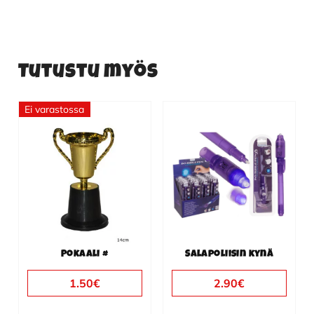
Tutustu myös
Ei varastossa
Pokaali #
Salapoliisin kynä
1.50
€
2.90
€