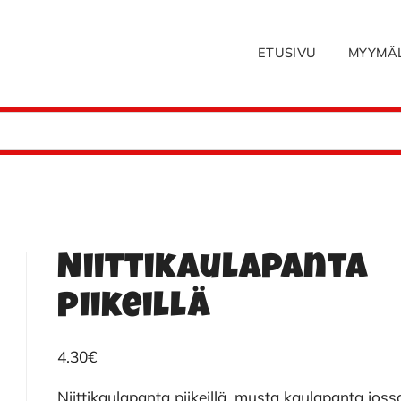
ETUSIVU
MYYMÄ
Niittikaulapanta
piikeillä
4.30
€
Niittikaulapanta piikeillä, musta kaulapanta joss