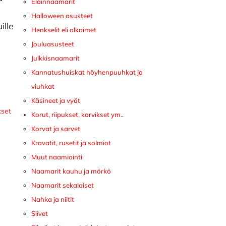
Eläinnaamarit
Halloween asusteet
ille
Henkselit eli olkaimet
Jouluasusteet
Julkkisnaamarit
Kannatushuiskat höyhenpuuhkat ja
viuhkat
Käsineet ja vyöt
kset
Korut, riipukset, korvikset ym..
Korvat ja sarvet
Kravatit, rusetit ja solmiot
Muut naamiointi
Naamarit kauhu ja mörkö
Naamarit sekalaiset
Nahka ja niitit
Siivet