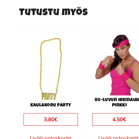
Tutustu myös
80-luvun hikinauh
Kaulakoru Party
pinkki
3.80
€
4.50
€
Lisää ostoskoriin
Lisää ostoskorii