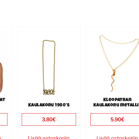
at
Kleopatran
Kaulakoru 1980’s
kaulakoru metalli
3.80
€
5.90
€
n
Lisää ostoskoriin
Lisää ostoskoriin