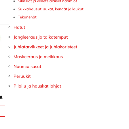
Silmikot ja venetsialaiset naamiot
Sukkahousut, sukat, kengät ja laukut
Tekonenät
Hatut
Jongleeraus ja taikatemput
Juhlatarvikkeet ja juhlakoristeet
Maskeeraus ja meikkaus
Naamiaisasut
Peruukit
Pilailu ja hauskat lahjat
a