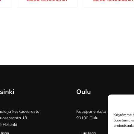
sinki
Oulu
lä ja keskusvarasto
Kauppurienkatu 34
Käytämme ev
vuorenranta 18
90100 Oulu
Suostumuksen
 Helsinki
ominaisuuksi
 lisää
Lue lisää