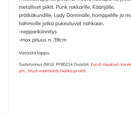
metalliset piikit. Punk rokkarille, Käärijälle,
prätkäkundille, Lady Dominalle, homppelille ja mu
hahmoille jotka pukeutuvat nahkaan.
-nepparikiinnitys
-max pituus n. 39cm
Varasto loppu
Tuotetunnus (SKU):
PF80214
Osastot:
Korut, riipukset, korvi
ym..
,
Muut naamiointi
,
Nahka ja niitit