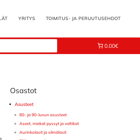
LÄT
YRITYS
TOIMITUS- JA PERUUTUSEHDOT
0.00€
Osastot
Ensisijainen
sivupalkki
Asusteet
80- ja 90-luvun asusteet
Aseet, miekat pyssyt ja valtikat
Aurinkolasit ja silmälasit
a