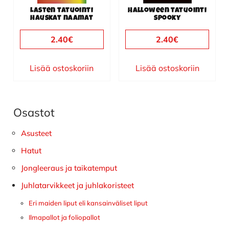
Lasten tatuointi
Halloween tatuointi
hauskat naamat
spooky
2.40
€
2.40
€
Lisää ostoskoriin
Lisää ostoskoriin
Osastot
Ensisijainen
sivupalkki
Asusteet
Hatut
Jongleeraus ja taikatemput
Juhlatarvikkeet ja juhlakoristeet
Eri maiden liput eli kansainväliset liput
Ilmapallot ja foliopallot