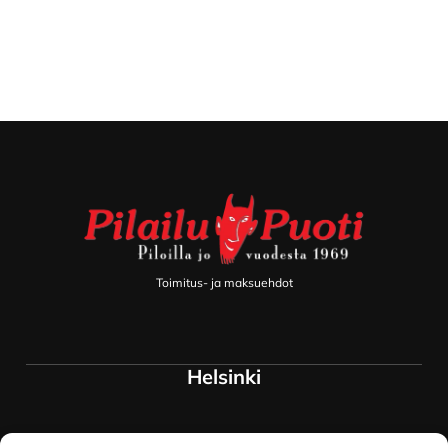
Footer
Toimitus- ja maksuehdot
Helsinki
Myymälä ja keskusvarasto