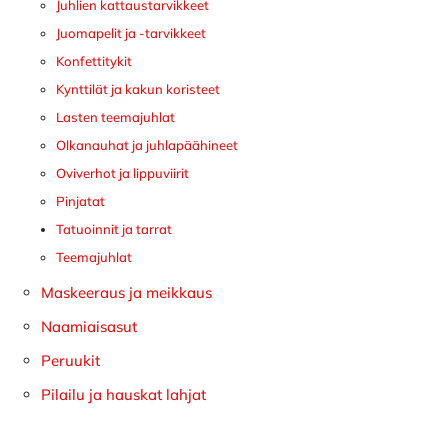
Juhlien kattaustarvikkeet
Juomapelit ja -tarvikkeet
Konfettitykit
Kynttilät ja kakun koristeet
Lasten teemajuhlat
Olkanauhat ja juhlapäähineet
Oviverhot ja lippuviirit
Pinjatat
Tatuoinnit ja tarrat
Teemajuhlat
Maskeeraus ja meikkaus
Naamiaisasut
Peruukit
Pilailu ja hauskat lahjat