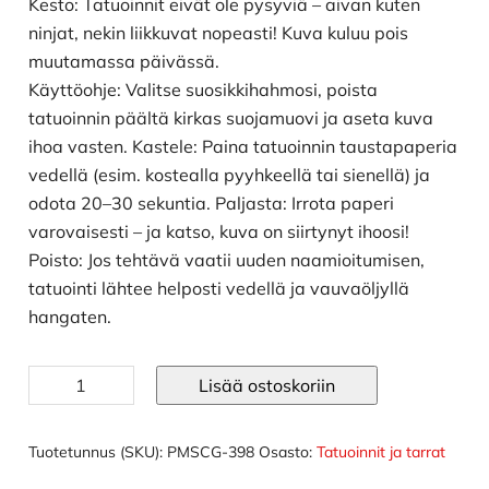
Kesto: Tatuoinnit eivät ole pysyviä – aivan kuten
ninjat, nekin liikkuvat nopeasti! Kuva kuluu pois
muutamassa päivässä.
Käyttöohje: Valitse suosikkihahmosi, poista
tatuoinnin päältä kirkas suojamuovi ja aseta kuva
ihoa vasten. Kastele: Paina tatuoinnin taustapaperia
vedellä (esim. kostealla pyyhkeellä tai sienellä) ja
odota 20–30 sekuntia. Paljasta: Irrota paperi
varovaisesti – ja katso, kuva on siirtynyt ihoosi!
Poisto: Jos tehtävä vaatii uuden naamioitumisen,
tatuointi lähtee helposti vedellä ja vauvaöljyllä
hangaten.
Ninjago
Lisää ostoskoriin
kertakäyttötatuoinnit
määrä
Tuotetunnus (SKU):
PMSCG-398
Osasto:
Tatuoinnit ja tarrat