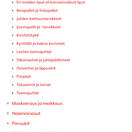
Eri maiden liput eli kansainväliset liput
Ilmapallot ja foliopallot
Juhlien kattaustarvikkeet
Juomapelit ja -tarvikkeet
Konfettitykit
Kynttilät ja kakun koristeet
Lasten teemajuhlat
Olkanauhat ja juhlapäähineet
Oviverhot ja lippuviirit
Pinjatat
Tatuoinnit ja tarrat
Teemajuhlat
Maskeeraus ja meikkaus
Naamiaisasut
Peruukit