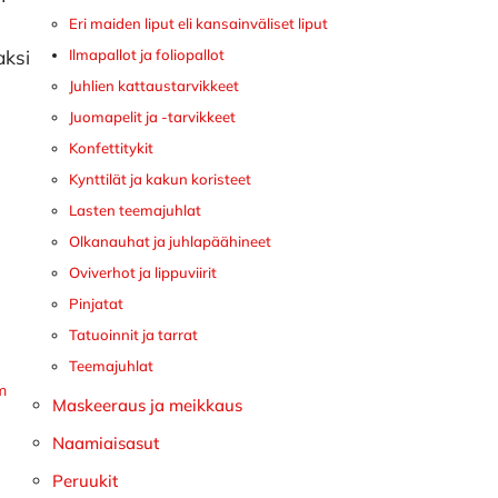
Eri maiden liput eli kansainväliset liput
aksi
Ilmapallot ja foliopallot
Juhlien kattaustarvikkeet
Juomapelit ja -tarvikkeet
Konfettitykit
Kynttilät ja kakun koristeet
Lasten teemajuhlat
Olkanauhat ja juhlapäähineet
Oviverhot ja lippuviirit
Pinjatat
Tatuoinnit ja tarrat
Teemajuhlat
m
Maskeeraus ja meikkaus
Naamiaisasut
Peruukit