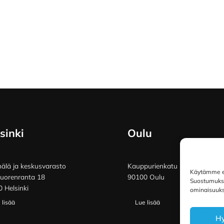
sinki
Oulu
lä ja keskusvarasto
Kauppurienkatu 34
Käytämme ev
vuorenranta 18
90100 Oulu
Suostumuksen
 Helsinki
ominaisuuksi
 lisää
Lue lisää
H