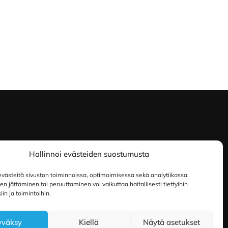
Hallinnoi evästeiden suostumusta
ästeitä sivuston toiminnoissa, optimoimisessa sekä analytiikassa.
 jättäminen tai peruuttaminen voi vaikuttaa haitallisesti tiettyihin
in ja toimintoihin.
yväksy
Kiellä
Näytä asetukset