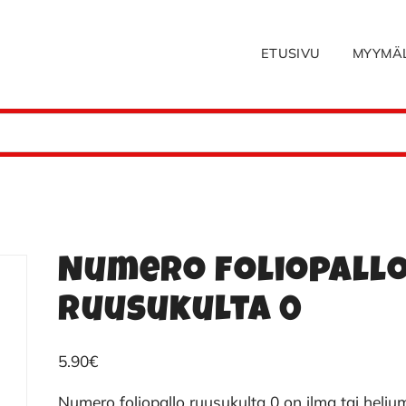
ETUSIVU
MYYMÄ
Numero foliopall
ruusukulta 0
5.90
€
Numero foliopallo ruusukulta 0 on ilma tai heliu