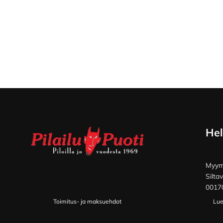
Footer
Hel
Myymä
Silta
00170
Toimitus- ja maksuehdot
Lue