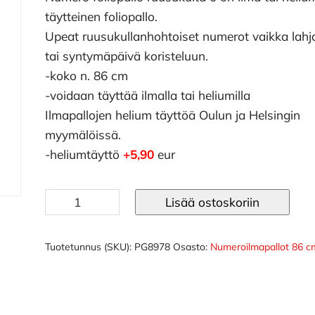
täytteinen foliopallo.
Upeat ruusukullanhohtoiset numerot vaikka lahj
tai syntymäpäivä koristeluun.
-koko n. 86 cm
-voidaan täyttää ilmalla tai heliumilla
Ilmapallojen helium täyttöä Oulun ja Helsingin
myymälöissä.
-heliumtäyttö
+5,90
eur
Numero
Lisää ostoskoriin
foliopallo
ruusukulta
0
Tuotetunnus (SKU):
PG8978
Osasto:
Numeroilmapallot 86 c
määrä