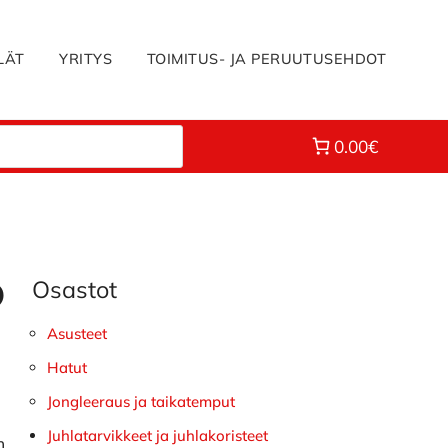
LÄT
YRITYS
TOIMITUS- JA PERUUTUSEHDOT
0.00€
Osastot
Ensisijainen
o
sivupalkki
Asusteet
Hatut
Jongleeraus ja taikatemput
Juhlatarvikkeet ja juhlakoristeet
m