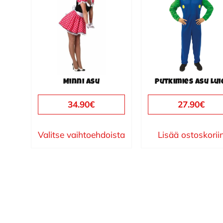
on
useampi
muunnelma.
Voit
tehdä
valinnat
Minni asu
Putkimies asu Lui
tuotteen
sivulla.
34.90
€
27.90
€
Valitse vaihtoehdoista
Lisää ostoskorii