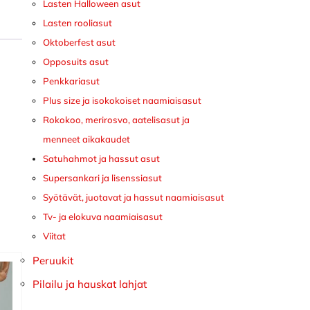
Lasten Halloween asut
Lasten rooliasut
Oktoberfest asut
Opposuits asut
Penkkariasut
Plus size ja isokokoiset naamiaisasut
Rokokoo, merirosvo, aatelisasut ja
menneet aikakaudet
Satuhahmot ja hassut asut
Supersankari ja lisenssiasut
Syötävät, juotavat ja hassut naamiaisasut
Tv- ja elokuva naamiaisasut
Viitat
Peruukit
Pilailu ja hauskat lahjat