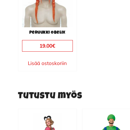
Peruukki Obelix
19.00
€
Lisää ostoskoriin
Tutustu myös
Tällä
tuotteella