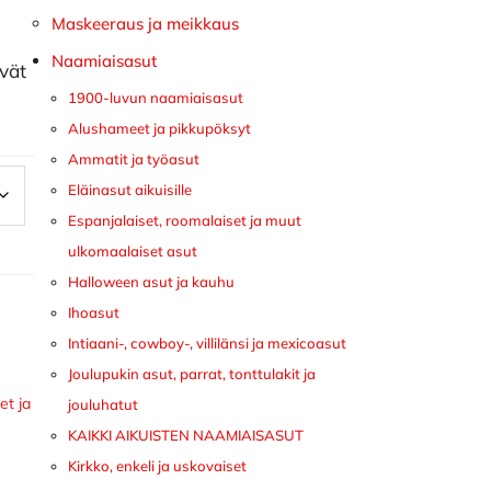
Maskeeraus ja meikkaus
Naamiaisasut
ivät
1900-luvun naamiaisasut
Alushameet ja pikkupöksyt
Ammatit ja työasut
Eläinasut aikuisille
Espanjalaiset, roomalaiset ja muut
ulkomaalaiset asut
Halloween asut ja kauhu
Ihoasut
Intiaani-, cowboy-, villilänsi ja mexicoasut
Joulupukin asut, parrat, tonttulakit ja
et ja
jouluhatut
KAIKKI AIKUISTEN NAAMIAISASUT
Kirkko, enkeli ja uskovaiset