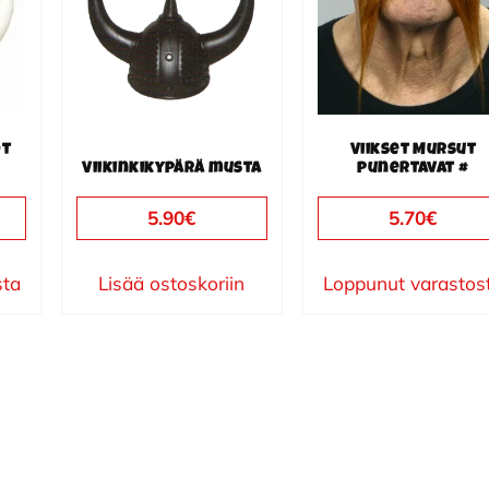
ot
Viikset Mursut
Viikinkikypärä musta
punertavat #
5.90
€
5.70
€
sta
Lisää ostoskoriin
Loppunut varastos