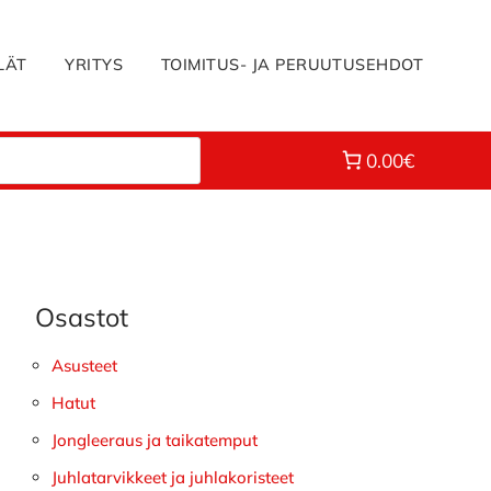
LÄT
YRITYS
TOIMITUS- JA PERUUTUSEHDOT
0.00€
Osastot
Ensisijainen
sivupalkki
Asusteet
Hatut
Jongleeraus ja taikatemput
Juhlatarvikkeet ja juhlakoristeet