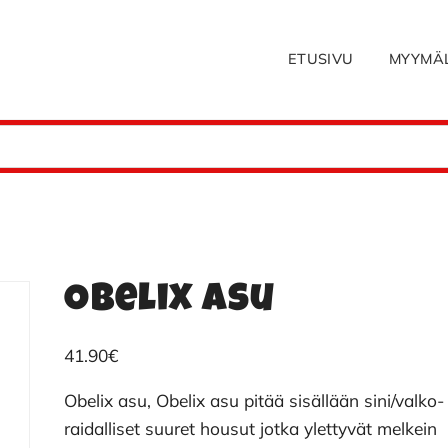
ETUSIVU
MYYMÄ
Obelix asu
41.90
€
Obelix asu, Obelix asu pitää sisällään sini/valko-
raidalliset suuret housut jotka ylettyvät melkein