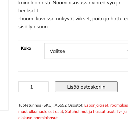
kainaloon asti. Naamiaisasussa vihreä vyö ja
henkselit.
-huom. kuvassa näkyvät viikset, paita ja hattu e
sisälly asuun.
Koko
Obelix
Lisää ostoskoriin
asu
määrä
Tuotetunnus (SKU):
A5592
Osastot:
Espanjalaiset, roomalais
muut ulkomaalaiset asut
,
Satuhahmot ja hassut asut
,
Tv- ja
elokuva naamiaisasut