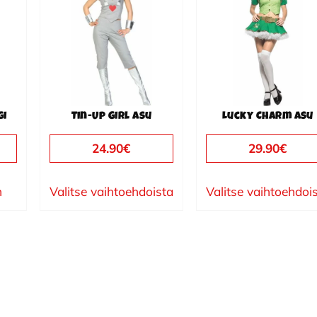
on
on
useampi
useampi
muunnelma.
muunnelma.
Voit
Voit
tehdä
tehdä
valinnat
valinnat
gi
Tin-Up Girl asu
Lucky Charm asu
tuotteen
tuotteen
sivulla.
sivulla.
24.90
€
29.90
€
n
Valitse vaihtoehdoista
Valitse vaihtoehdoi