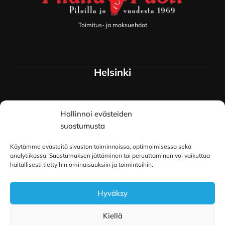
Toimitus- ja maksuehdot
Helsinki
Myymälä ja keskusvarasto
Hallinnoi evästeiden
Siltavuorenranta 18
00170 Helsinki
suostumusta
Lue lisää
Käytämme evästeitä sivuston toiminnoissa, optimoimisessa sekä
Oulu
analytiikassa. Suostumuksen jättäminen tai peruuttaminen voi vaikuttaa
haitallisesti tiettyihin ominaisuuksiin ja toimintoihin.
Kauppurienkatu 34
Hyväksy
90100 Oulu
Lue lisää
Kiellä