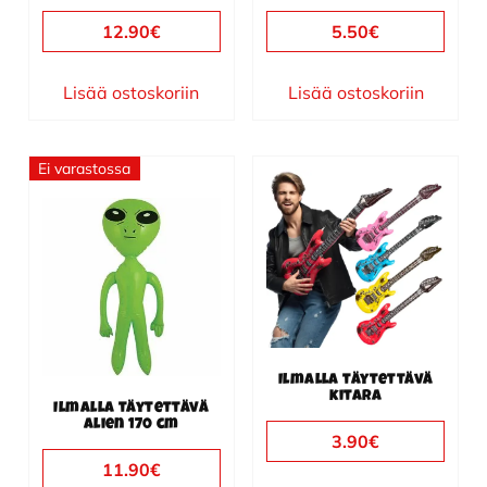
12.90
€
5.50
€
Lisää ostoskoriin
Lisää ostoskoriin
Ei varastossa
Tällä
tuotteella
on
useampi
muunnelma.
Voit
tehdä
valinnat
Ilmalla täytettävä
kitara
tuotteen
Ilmalla täytettävä
alien 170 cm
sivulla.
3.90
€
11.90
€