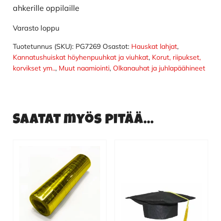
ahkerille oppilaille
Varasto loppu
Tuotetunnus (SKU):
PG7269
Osastot:
Hauskat lahjat
,
Kannatushuiskat höyhenpuuhkat ja viuhkat
,
Korut, riipukset,
korvikset ym..
,
Muut naamiointi
,
Olkanauhat ja juhlapäähineet
Saatat myös pitää...