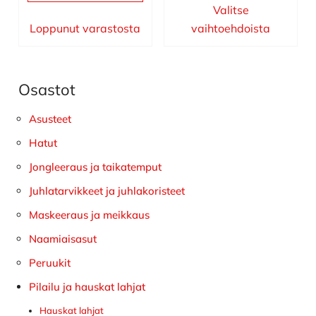
Valitse
Loppunut varastosta
vaihtoehdoista
Osastot
Ensisijainen
sivupalkki
Asusteet
Hatut
Jongleeraus ja taikatemput
Juhlatarvikkeet ja juhlakoristeet
Maskeeraus ja meikkaus
Naamiaisasut
Peruukit
Pilailu ja hauskat lahjat
Hauskat lahjat