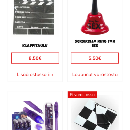
Seksikello Ring For
Klaffitaulu
SEX
8.50
€
5.50
€
Lisää ostoskoriin
Loppunut varastosta
Ei varastossa