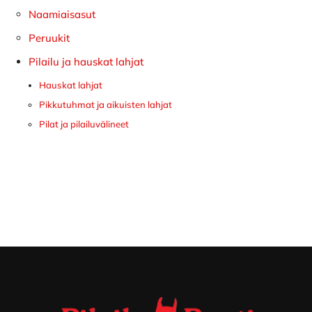
Naamiaisasut
Peruukit
Pilailu ja hauskat lahjat
Hauskat lahjat
Pikkutuhmat ja aikuisten lahjat
Pilat ja pilailuvälineet
Footer