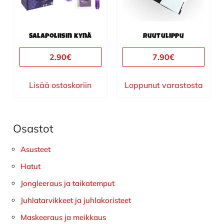
Salapoliisin kynä
Ruutulippu
2.90
€
7.90
€
Lisää ostoskoriin
Loppunut varastosta
Osastot
Ensisijainen
sivupalkki
Asusteet
Hatut
Jongleeraus ja taikatemput
Juhlatarvikkeet ja juhlakoristeet
Maskeeraus ja meikkaus