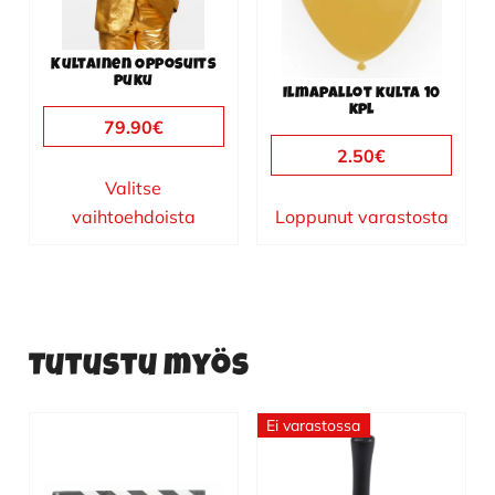
tehdä
valinnat
Kultainen Opposuits
tuotteen
puku
Ilmapallot kulta 10
sivulla.
kpl
79.90
€
2.50
€
Valitse
vaihtoehdoista
Loppunut varastosta
Tutustu myös
Ei varastossa