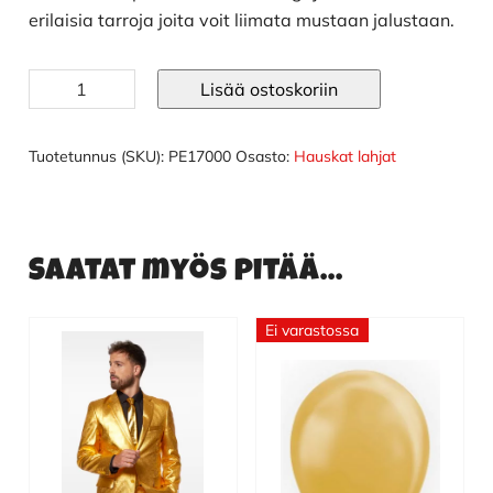
erilaisia tarroja joita voit liimata mustaan jalustaan.
Oscar
Lisää ostoskoriin
patsas
dlx
määrä
Tuotetunnus (SKU):
PE17000
Osasto:
Hauskat lahjat
Saatat myös pitää...
Ei varastossa
Tällä
tuotteella
on
useampi
muunnelma.
Voit