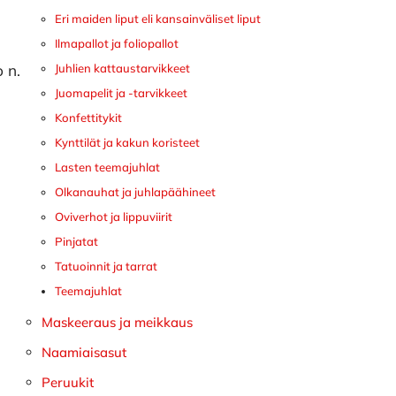
Eri maiden liput eli kansainväliset liput
Ilmapallot ja foliopallot
 n.
Juhlien kattaustarvikkeet
Juomapelit ja -tarvikkeet
Konfettitykit
Kynttilät ja kakun koristeet
Lasten teemajuhlat
Olkanauhat ja juhlapäähineet
Oviverhot ja lippuviirit
Pinjatat
Tatuoinnit ja tarrat
Teemajuhlat
Maskeeraus ja meikkaus
Naamiaisasut
Peruukit