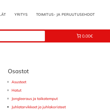
LÄT
YRITYS
TOIMITUS- JA PERUUTUSEHDOT
0.00€
Osastot
Ensisijainen
sivupalkki
Asusteet
Hatut
Jongleeraus ja taikatemput
Juhlatarvikkeet ja juhlakoristeet