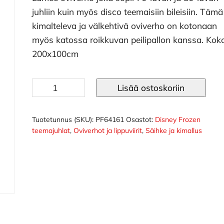
juhliin kuin myös disco teemaisiin bileisiin. Tämä
kimalteleva ja välkehtivä oviverho on kotonaan
myös katossa roikkuvan peilipallon kanssa. Koko
200x100cm
Oviverho
Lisää ostoskoriin
lamee
hopea
määrä
Tuotetunnus (SKU):
PF64161
Osastot:
Disney Frozen
teemajuhlat
,
Oviverhot ja lippuviirit
,
Säihke ja kimallus