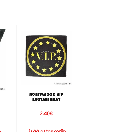
Hollywood VIP
lautasliinat
2.40
€
n
Lisää ostoskoriin