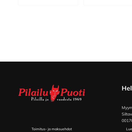
Footer
Hel
Myymä
Silta
00170
Toimitus- ja maksuehdot
Lue