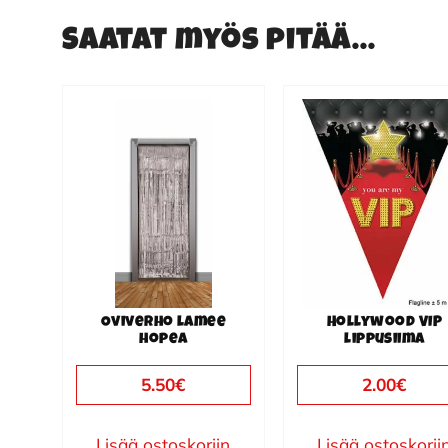
Saatat myös pitää...
Oviverho lamee
Hollywood VIP
hopea
lippusiima
5.50
€
2.00
€
Lisää ostoskoriin
Lisää ostoskorii