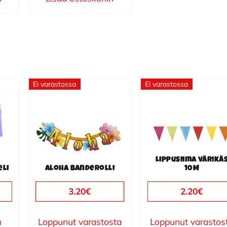
Ei varastossa
Ei varastossa
Lippusiima värikä
eli
Aloha banderolli
10M
3.20
€
2.20
€
n
Loppunut varastosta
Loppunut varastos