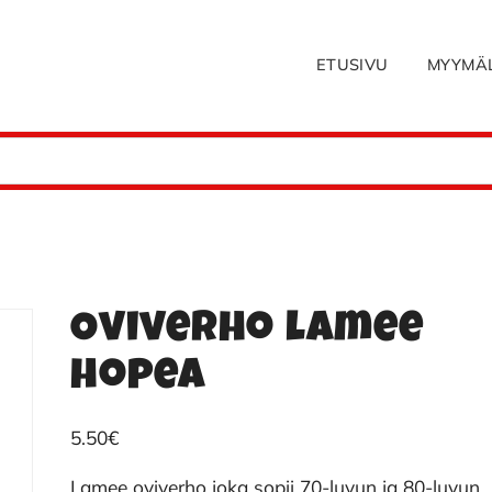
ETUSIVU
MYYMÄ
Oviverho lamee
hopea
5.50
€
Lamee oviverho joka sopii 70-luvun ja 80-luvun