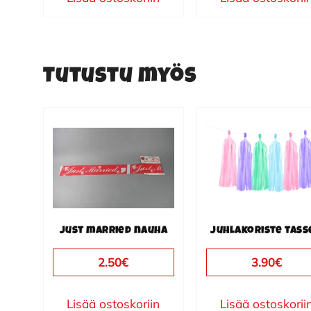
Tutustu myös
Just married nauha
Juhlakoriste tass
2.50
€
3.90
€
Lisää ostoskoriin
Lisää ostoskorii