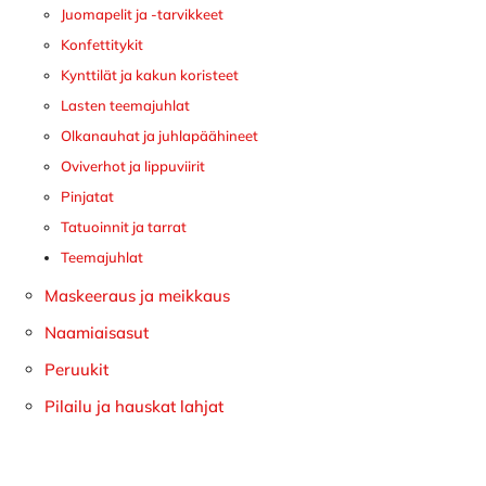
Juomapelit ja -tarvikkeet
Konfettitykit
Kynttilät ja kakun koristeet
Lasten teemajuhlat
Olkanauhat ja juhlapäähineet
Oviverhot ja lippuviirit
Pinjatat
Tatuoinnit ja tarrat
Teemajuhlat
Maskeeraus ja meikkaus
Naamiaisasut
Peruukit
Pilailu ja hauskat lahjat