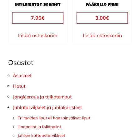
Irtileikatut sormet
Pääkallo pieni
7.90
€
3.00
€
Lisää ostoskoriin
Lisää ostoskoriin
Osastot
Ensisijainen
sivupalkki
Asusteet
Hatut
Jongleeraus ja taikatemput
Juhlatarvikkeet ja juhlakoristeet
Eri maiden liput eli kansainväliset liput
Ilmapallot ja foliopallot
Juhlien kattaustarvikkeet