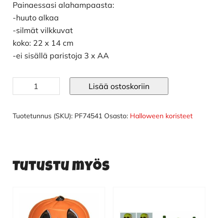
Painaessasi alahampaasta:
-huuto alkaa
-silmät vilkkuvat
koko: 22 x 14 cm
-ei sisällä paristoja 3 x AA
Pääkallo-
Lisää ostoskoriin
ovikello
määrä
Tuotetunnus (SKU):
PF74541
Osasto:
Halloween koristeet
Tutustu myös