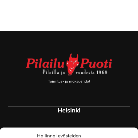
Footer
Toimitus- ja maksuehdot
Helsinki
Myymälä ja keskusvarasto
Hallinnoi evästeiden
Siltavuorenranta 18