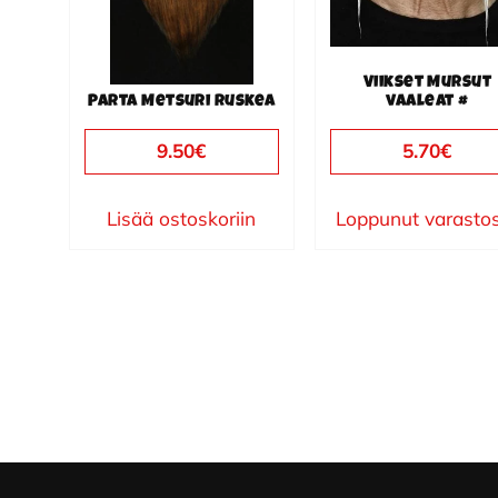
Viikset Mursut
Parta Metsuri ruskea
vaaleat #
9.50
€
5.70
€
Lisää ostoskoriin
Loppunut varasto
Footer