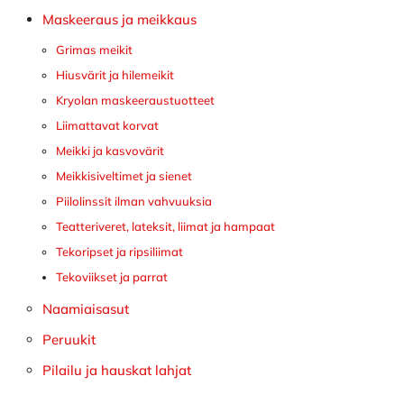
Maskeeraus ja meikkaus
Grimas meikit
Hiusvärit ja hilemeikit
Kryolan maskeeraustuotteet
Liimattavat korvat
Meikki ja kasvovärit
Meikkisiveltimet ja sienet
Piilolinssit ilman vahvuuksia
Teatteriveret, lateksit, liimat ja hampaat
Tekoripset ja ripsiliimat
Tekoviikset ja parrat
Naamiaisasut
Peruukit
Pilailu ja hauskat lahjat