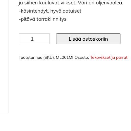
ja siihen kuuluvat viikset. Väri on oljenvaalea.
-käsintehdyt, hyvälaatuiset
-pitävä tarrakiinnitys
Parta
Lisää ostoskoriin
Viikinki
määrä
Tuotetunnus (SKU):
ML061MI
Osasto:
Tekoviikset ja parrat