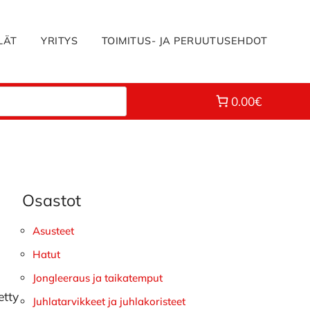
LÄT
YRITYS
TOIMITUS- JA PERUUTUSEHDOT
0.00€
Osastot
Ensisijainen
sivupalkki
Asusteet
Hatut
Jongleeraus ja taikatemput
etty
Juhlatarvikkeet ja juhlakoristeet