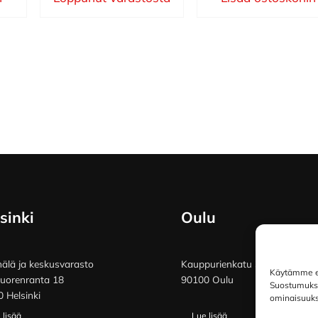
sinki
Oulu
lä ja keskusvarasto
Kauppurienkatu 34
Käytämme ev
vuorenranta 18
90100 Oulu
Suostumuksen
 Helsinki
ominaisuuksi
 lisää
Lue lisää