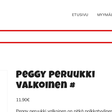
ETUSIVU
MYYMÄ
Peggy peruukki
valkoinen #
11.90
€
Peggy peruukki valkoinen on pitkä polkkatyyline