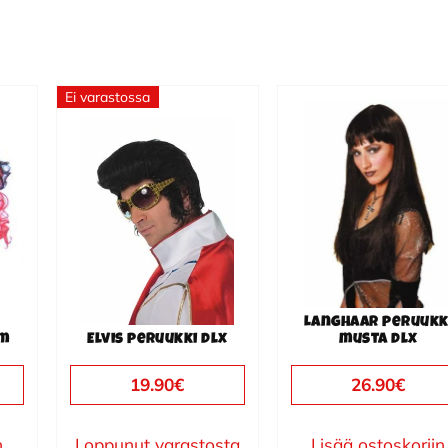
Ei varastossa
Langhaar peruukk
/m
Elvis peruukki dlx
musta dlx
19.90
€
26.90
€
n
Loppunut varastosta
Lisää ostoskoriin