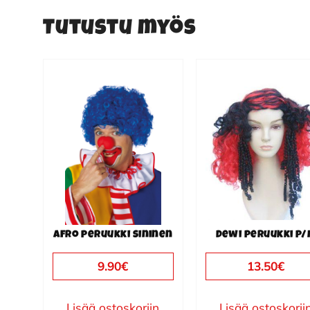
Tutustu myös
Afro peruukki sininen
Dewi peruukki p
9.90
€
13.50
€
Lisää ostoskoriin
Lisää ostoskorii