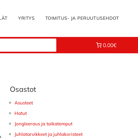
LÄT
YRITYS
TOIMITUS- JA PERUUTUSEHDOT
0.00€
Osastot
Ensisijainen
sivupalkki
Asusteet
Hatut
Jongleeraus ja taikatemput
Juhlatarvikkeet ja juhlakoristeet
n