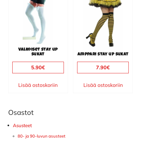
Valkoiset stay up
sukat
Amppari stay up sukat
5.90
€
7.90
€
Lisää ostoskoriin
Lisää ostoskoriin
Osastot
Ensisijainen
sivupalkki
Asusteet
80- ja 90-luvun asusteet