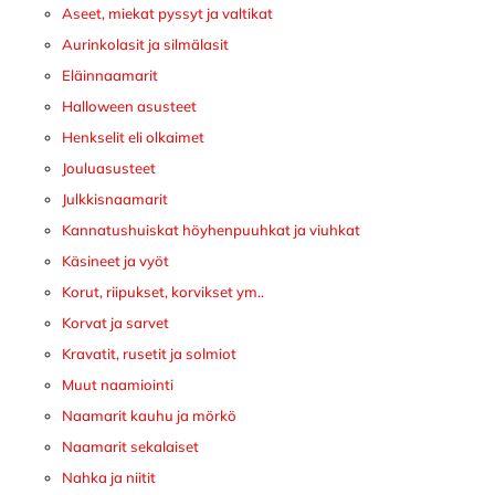
Aseet, miekat pyssyt ja valtikat
Aurinkolasit ja silmälasit
Eläinnaamarit
Halloween asusteet
Henkselit eli olkaimet
Jouluasusteet
Julkkisnaamarit
Kannatushuiskat höyhenpuuhkat ja viuhkat
Käsineet ja vyöt
Korut, riipukset, korvikset ym..
Korvat ja sarvet
Kravatit, rusetit ja solmiot
Muut naamiointi
Naamarit kauhu ja mörkö
Naamarit sekalaiset
Nahka ja niitit