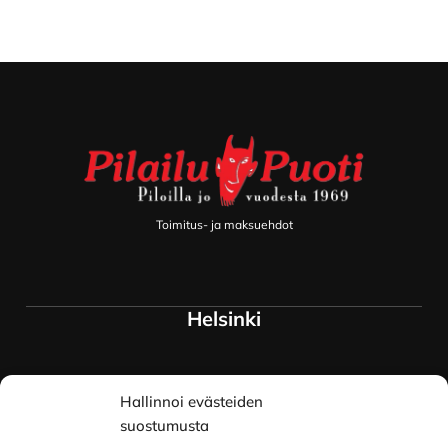
Footer
Toimitus- ja maksuehdot
Helsinki
Myymälä ja keskusvarasto
Hallinnoi evästeiden
Siltavuorenranta 18
00170 Helsinki
suostumusta